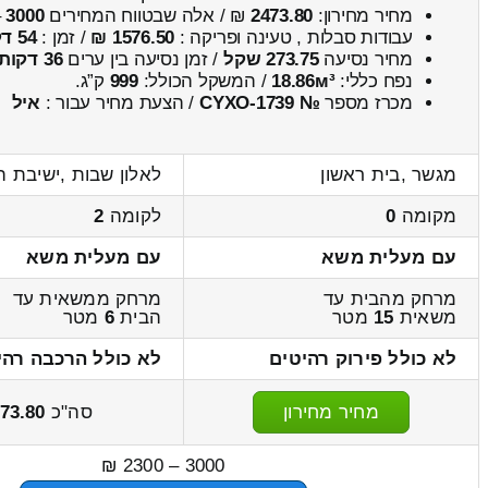
מחיר מחירון:
2473.80
₪ / אלה שבטווח המחירים
3000
–
עבודות סבלות , טעינה ופריקה :
1576.50 ₪
/ זמן :
54 דקות 16 שניות
מחיר נסיעה
273.75 שקל
/ זמן נסיעה בין ערים
36 דקות
נפח כללי:
18.86м³
/ המשקל הכולל:
999
ק”ג.
מכרז מספר
№ CYXO-1739
/ הצעת מחיר עבור :
איל
מגשר ,בית ראשון
לאלון שבות ,ישיבת הר
מקומה
0
לקומה
2
עם מעלית משא
עם מעלית משא
מרחק מהבית עד
מרחק ממשאית עד
משאית
15
מטר
הבית
6
מטר
לא כולל פירוק רהיטים
לא כולל הרכבה רהי
מחיר מחירון
סה"כ
73.80
3000 – 2300 ₪