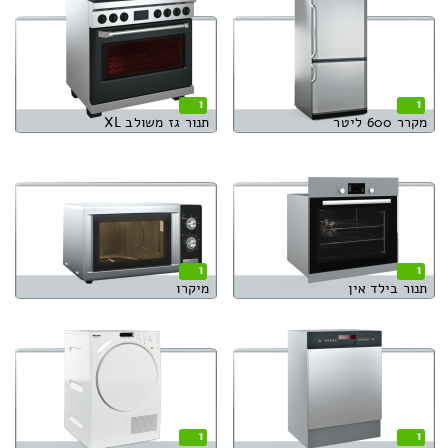
1
1
מקרר 600 ליטר
תנור גז משולב XL
1
1
תנור בילד אין
מיקרו
1
1