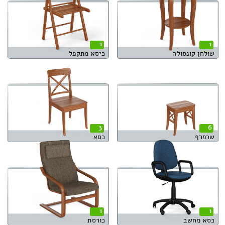
1
1
שולחן קונסולה
כיסא מתקפל
3
6
שרפרף
כסא
1
1
כסא מחשב
כורסת