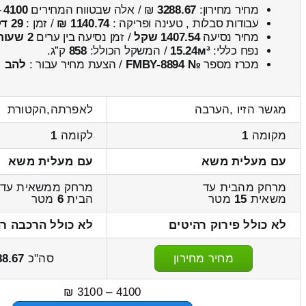
מחיר מחירון:
3288.67
₪ / אלה שבטווח המחירים
4100
–
עבודות סבלות , טעינה ופריקה :
1140.74 ₪
/ זמן :
29 דקות 45 שניות
מחיר נסיעה
1407.54 שקל
/ זמן נסיעה בין ערים
2 שעות , 9 דקות
נפח כללי:
15.24м³
/ המשקל הכולל:
858
ק”ג.
מכרז מספר
№ FMBY-8894
/ הצעת מחיר עבור :
להב
מגשר הזיו ,הערבה
לאפרתה,הקטורת
מקומה
1
לקומה
1
עם מעלית משא
עם מעלית משא
מרחק מהבית עד
מרחק ממשאית עד
משאית
15
מטר
הבית
6
מטר
לא כולל פירוק רהיטים
לא כולל הרכבה רה
מחיר מחירון
סה"כ
88.67
4100 – 3100 ₪