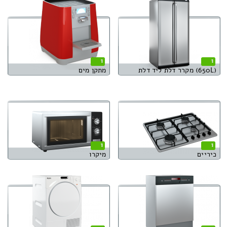
1
1
(650L) מקרר דלת ליד דלת
מתקן מים
1
1
כיריים
מיקרו