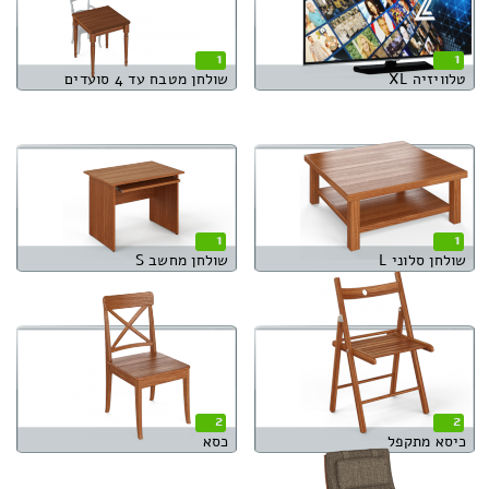
1
1
טלוויזיה XL
שולחן מטבח עד 4 סועדים
1
1
שולחן סלוני L
שולחן מחשב S
2
2
כיסא מתקפל
כסא