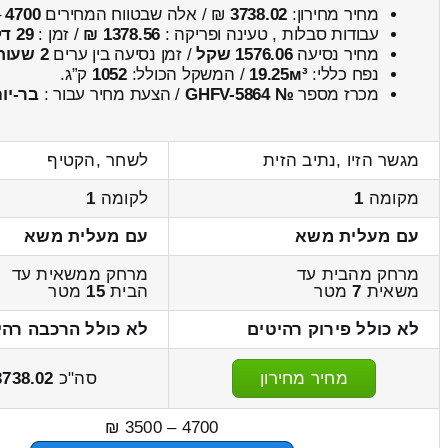
מחיר מחירון:
3738.02
₪ / אלה שבטווח המחירים
4700
–
עבודות סבלות , טעינה ופריקה :
1378.56 ₪
/ זמן :
29 דקות 18 שניות
מחיר נסיעה
1576.06 שקל
/ זמן נסיעה בין ערים
2 שעות , 26 דקות
נפח כללי:
19.25м³
/ המשקל הכולל:
1052
ק”ג.
מכרז מספר
№ GHFV-5864
/ הצעת מחיר עבור :
בר-יו
מגשר הזיו ,נתיב הזית
לשחר ,הקטיף
מקומה
1
לקומה
1
עם מעלית משא
עם מעלית משא
מרחק מהבית עד
מרחק ממשאית עד
משאית
7
מטר
הבית
15
מטר
לא כולל פירוק רהיטים
לא כולל הרכבה רהי
מחיר מחירון
סה"כ
3738.02
4700 – 3500 ₪