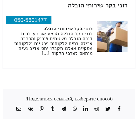
רוני בקר שירותי הובלה
050-5601477
רוני בקר שירותי הובלה
רוני בקר הובלה מבצע את : עוברים
דירה הובלה משטחים פירוק והרכבה
אריזת בתים ללקוחות פרטיים וללקוחות
עסקיים אצלנו תקבלו יחס אדיב נעים
מותאם לצרכי הלקוח […]
Поделиться ссылкой, выберите способ!
Facebook
Twitter
Reddit
LinkedIn
WhatsApp
Telegram
Tumblr
Pinterest
Vk
כתובת
דואר
אלקטרוני