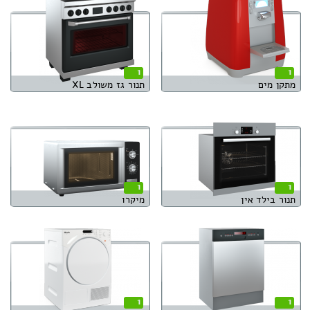
1
1
מתקן מים
תנור גז משולב XL
1
1
תנור בילד אין
מיקרו
1
1