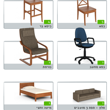
4
5
כסא
כיסא בר
1
1
כסא מחשב
כורסת
1
1
סלון – ספת 3 מושבים
מיטה וחצי