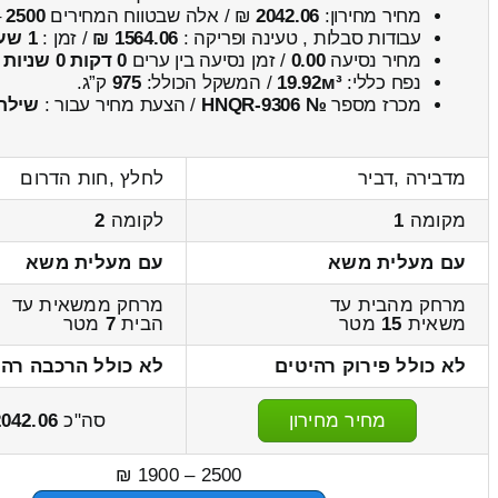
מחיר מחירון:
2042.06
₪ / אלה שבטווח המחירים
2500
–
עבודות סבלות , טעינה ופריקה :
1564.06 ₪
/ זמן :
1 שעות 12 דקות
מחיר נסיעה
0.00
/ זמן נסיעה בין ערים
0 דקות 0 שניות
נפח כללי:
19.92м³
/ המשקל הכולל:
975
ק”ג.
מכרז מספר
№ HNQR-9306
/ הצעת מחיר עבור :
שילת
מדבירה ,דביר
לחלץ ,חות הדרום
מקומה
1
לקומה
2
עם מעלית משא
עם מעלית משא
מרחק מהבית עד
מרחק ממשאית עד
משאית
15
מטר
הבית
7
מטר
לא כולל פירוק רהיטים
לא כולל הרכבה רהי
מחיר מחירון
סה"כ
2042.06
2500 – 1900 ₪