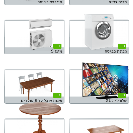
מדיח כלים
מייבשי כביסה
1
1
מכונת כביסה
מזגן S
1
1
טלוויזיה XL
פינות אוכל עד 8 סועדים