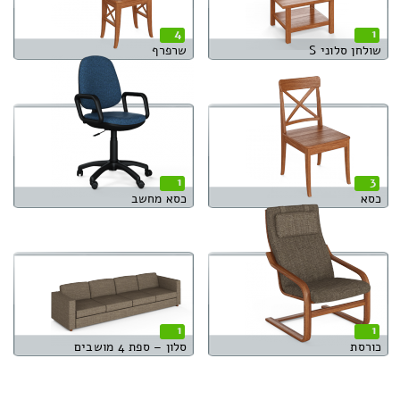
4
1
שולחן סלוני S
שרפרף
1
3
כסא
כסא מחשב
1
1
כורסת
סלון – ספת 4 מושבים