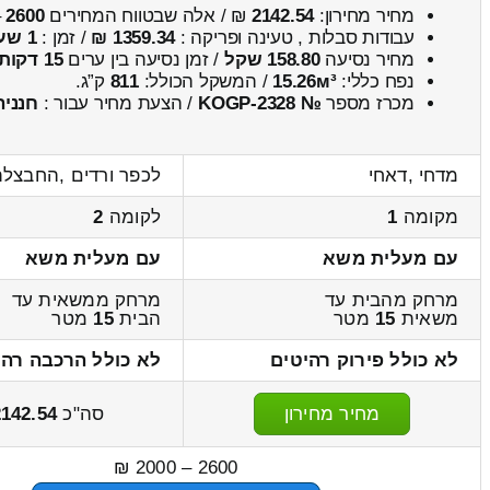
מחיר מחירון:
2142.54
₪ / אלה שבטווח המחירים
2600
–
עבודות סבלות , טעינה ופריקה :
1359.34 ₪
/ זמן :
1 שעות 2 דקות
מחיר נסיעה
158.80 שקל
/ זמן נסיעה בין ערים
15 דקות
נפח כללי:
15.26м³
/ המשקל הכולל:
811
ק”ג.
מכרז מספר
№ KOGP-2328
/ הצעת מחיר עבור :
חנניה
מדחי ,דאחי
לכפר ורדים ,החבצל
מקומה
1
לקומה
2
עם מעלית משא
עם מעלית משא
מרחק מהבית עד
מרחק ממשאית עד
משאית
15
מטר
הבית
15
מטר
לא כולל פירוק רהיטים
לא כולל הרכבה רהי
מחיר מחירון
סה"כ
2142.54
2600 – 2000 ₪