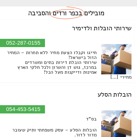
מובילים
בכפר ורדים
והסביבה
שירותי הובלות ולדימיר
052-287-0155
חייגו וקבלו הצעת מחיר ללא תחרות – המחיר
הזול בישראל!
שירותי הובלת דירות בתים ומשרדים
במרכז, גוש דן והשרון ולכל חלקי הארץ
אמינות ודייקנות מעל הכל!
מחירי […]
הובלות הסלע
054-453-5415
בס"ד
הובלות הסלע – עסק משפחתי ותיק שעובר
מדור לדור.