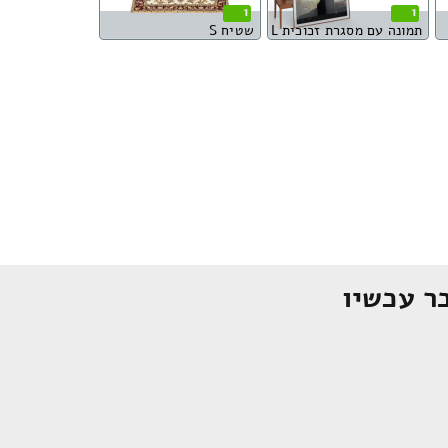
1
1
תמונה עם מסגרת זכוכית L
שטיח S
ר עכשיו