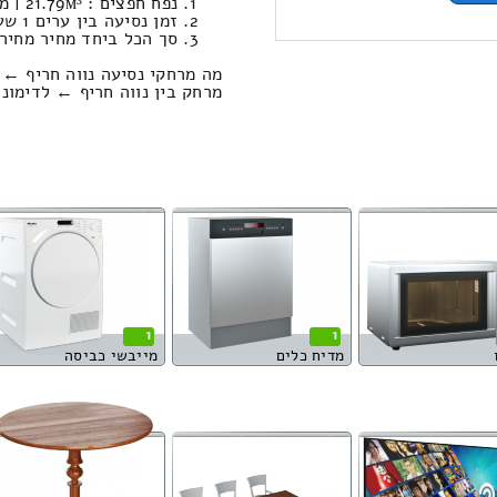
נפח חפצים : 21.79м³ | משקל : 1149 ק”ג. / טעינה ופריקה: 1716.31 ₪
זמן נסיעה בין ערים 1 שעות , 48 דקות / מחיר נסיעה 1331.57 שקל
סך הכל ביחד מחיר מחירון: 981.34
מה מרחקי נסיעה נווה חריף ← 
מרחק בין נווה חריף ← לדימונה הוא : 158.85
1
1
מדיח כלים
מייבשי כביסה