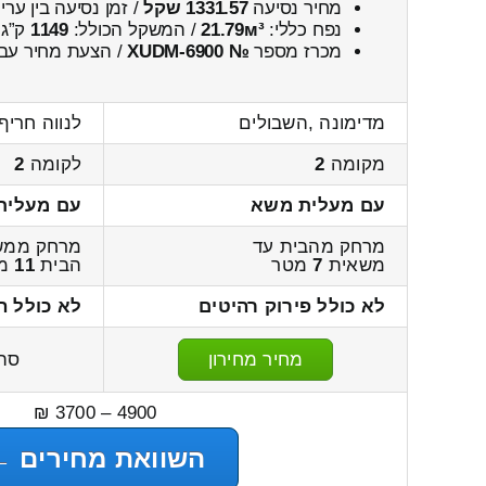
מחיר נסיעה
1331.57 שקל
/ זמן נסיעה בין ער
נפח כללי:
21.79м³
/ המשקל הכולל:
1149
ק”ג.
מכרז מספר
№ XUDM-6900
/ הצעת מחיר עבו
מדימונה ,השבולים
לנווה חריף
מקומה
2
לקומה
2
עם מעלית משא
עם מעלית
מרחק מהבית עד
מרחק ממש
משאית
7
מטר
הבית
11
מט
לא כולל פירוק רהיטים
לא כולל ה
מחיר מחירון
סה
4900 – 3700 ₪
השוואת מחירים ←