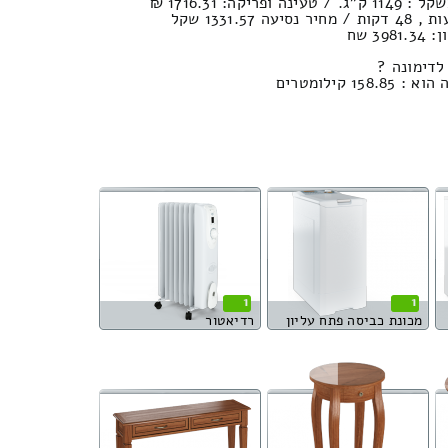
3 שח
לדימונה ?
 קילומטרים
1
1
מכונת כביסה פתח עליון
רדיאטור