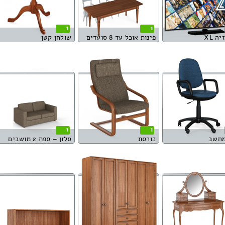
1
1
ה XL
פינות אוכל עד 8 סועדים
שולחן קטן
1
1
מחשב
כורסת
סלון – ספת 2 מושבים