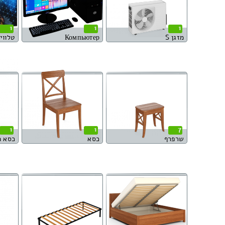
1
1
1
מזגן S
Компьютер
טלוויזי
1
1
7
שרפרף
כסא
כסא 