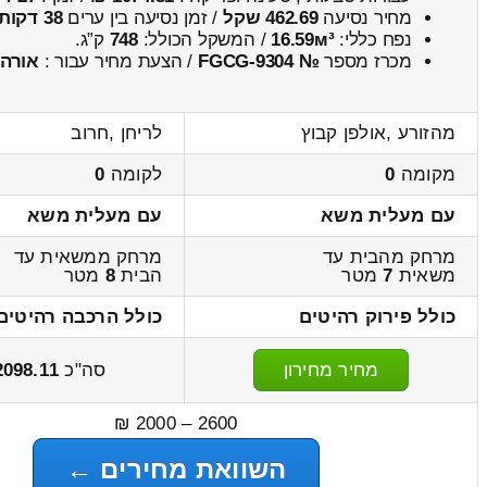
מחיר נסיעה
462.69 שקל
/ זמן נסיעה בין ערים
38 דקות
נפח כללי:
16.59м³
/ המשקל הכולל:
748
ק”ג.
מכרז מספר
№ FGCG-9304
/ הצעת מחיר עבור :
אורה
מהזורע ,אולפן קבוץ
לריחן ,חרוב
מקומה
0
לקומה
0
עם מעלית משא
עם מעלית משא
מרחק מהבית עד
מרחק ממשאית עד
משאית
7
מטר
הבית
8
מטר
כולל פירוק רהיטים
כולל הרכבה רהיטים
מחיר מחירון
סה"כ
2098.11
2600 – 2000 ₪
השוואת מחירים ←