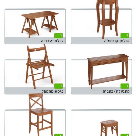
1
1
שולחן קונסולה
שולחן עבודה
1
1
קונסולה/כוננית
כיסא מתקפל
4
7