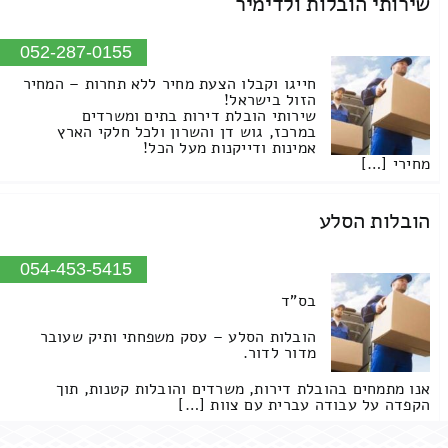
שירותי הובלות ולדימיר
052-287-0155
חייגו וקבלו הצעת מחיר ללא תחרות – המחיר
הזול בישראל!
שירותי הובלת דירות בתים ומשרדים
במרכז, גוש דן והשרון ולכל חלקי הארץ
אמינות ודייקנות מעל הכל!
מחירי […]
הובלות הסלע
054-453-5415
בס"ד
הובלות הסלע – עסק משפחתי ותיק שעובר
מדור לדור.
אנו מתמחים בהובלת דירות, משרדים והובלות קטנות, תוך
הקפדה על עבודה עברית עם צוות […]