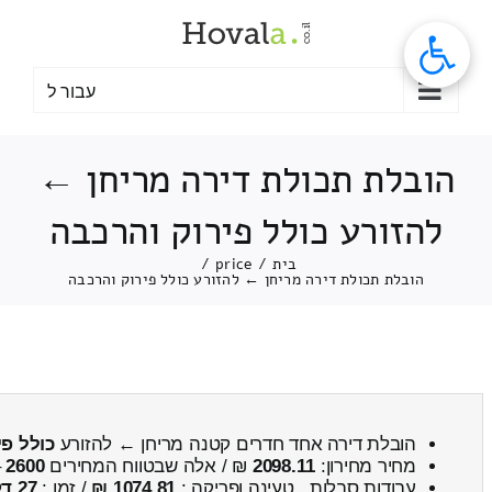
לג
תוכן
עבור ל
הובלת תכולת דירה מריחן ←
להזורע כולל פירוק והרכבה
בית
/
price
/
הובלת תכולת דירה מריחן ← להזורע כולל פירוק והרכבה
הובלת דירה אחד חדרים קטנה מריחן ← להזורע
כולל פי
מחיר מחירון:
2098.11
₪ / אלה שבטווח המחירים
2600
–
עבודות סבלות , טעינה ופריקה :
1074.81 ₪
/ זמן :
27 דקות 54 שניות