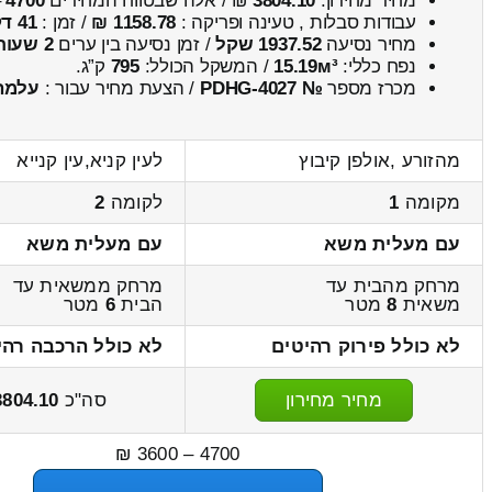
מחיר מחירון:
3804.10
₪ / אלה שבטווח המחירים
4700
–
עבודות סבלות , טעינה ופריקה :
1158.78 ₪
/ זמן :
41 דקות 53 שניות
מחיר נסיעה
1937.52 שקל
/ זמן נסיעה בין ערים
2 שעות , 44 דקות
נפח כללי:
15.19м³
/ המשקל הכולל:
795
ק”ג.
מכרז מספר
№ PDHG-4027
/ הצעת מחיר עבור :
עלמה
מהזורע ,אולפן קיבוץ
לעין קניא,עין קנייא
מקומה
1
לקומה
2
עם מעלית משא
עם מעלית משא
מרחק מהבית עד
מרחק ממשאית עד
משאית
8
מטר
הבית
6
מטר
לא כולל פירוק רהיטים
לא כולל הרכבה רהי
מחיר מחירון
סה"כ
3804.10
4700 – 3600 ₪