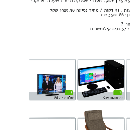
נפח הובלה (חפצים) : 15.05м³ | משקל מעבר: 828 קילוגרם / טעינה ופריקה:
3 שח
ר ?
ים
1
1
Компьютер
טלוויזיה M