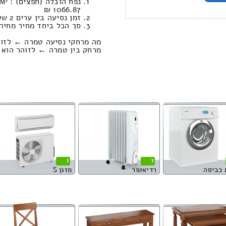
1066.87 ₪
זמן נסיעה בין ערים 2 שעות , 51 דקות / מחיר נסיעה 1929.38 שקל
סך הכל ביחד מחיר מחירון: 522.86
מה מרחקי נסיעה טמרה ← לזוה
מרחק בין טמרה ← לזוהר הוא : 240.37 קילומטר
1
1
 כביסה
רדיאטור
מזגן S