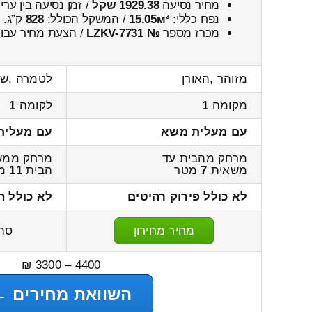
מחיר נסיעה
1929.38 שקל
/ זמן נסיעה בין ער
נפח כללי:
15.05м³
/ המשקל הכולל:
828
ק”ג.
מכרז מספר
№ LZKV-7731
/ הצעת מחיר עבור
מזוהר ,האורן
לטמרה ,שכ
מקומה
1
לקומה
1
עם מעלית משא
עם מעלית
מרחק מהבית עד
מרחק ממש
משאית
7
מטר
הבית
11
מט
לא כולל פירוק רהיטים
לא כולל ה
מחיר מחירון
סה
4400 – 3300 ₪
השוואת מחירים ←