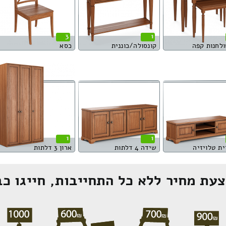
3
1
לחנות קפה
קונסולה/כוננית
כסא
1
1
ית טלויזיה
שידה 4 דלתות
ארון 3 דלתות
עת מחיר ללא כל התחייבות, חייגו כב