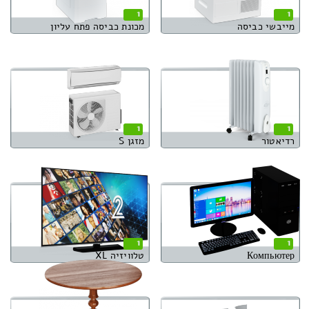
1
1
מייבשי כביסה
מכונת כביסה פתח עליון
1
1
רדיאטור
מזגן S
1
1
Компьютер
טלוויזיה XL