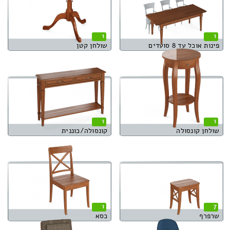
1
1
פינות אוכל עד 8 סועדים
שולחן קטן
1
1
שולחן קונסולה
קונסולה/כוננית
1
7
שרפרף
כסא