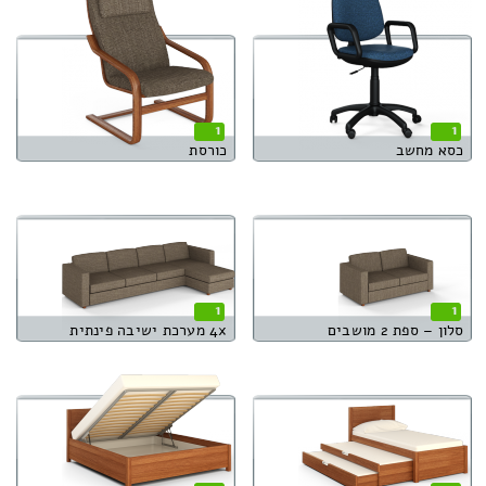
1
1
כסא מחשב
כורסת
1
1
סלון – ספת 2 מושבים
4x מערכת ישיבה פינתית