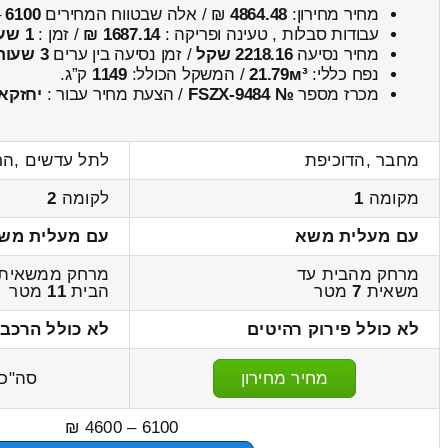
מחיר מחירון:
4864.48
₪ / אלה שבטווח המחירים
6100
–
עבודות סבלות , טעינה ופריקה :
1687.14 ₪
/ זמן :
1 שעות 28 דקות
מחיר נסיעה
2218.16 שקל
/ זמן נסיעה בין ערים
3 שעות , 10 דקות
נפח כללי:
21.79м³
/ המשקל הכולל:
1149
ק”ג.
מכרז מספר
№ FSZX-9484
/ הצעת מחיר עבור :
יחזקא
מחבר ,הדוכיפת
לתל עדשים ,הר
מקומה
1
לקומה
2
עם מעלית משא
עם מעלית מש
מרחק מהבית עד
מרחק ממשאית 
משאית
7
מטר
הבית
11
מטר
לא כולל פירוק רהיטים
לא כולל הרכבה
מחיר מחירון
סה"כ
6100 – 4600 ₪