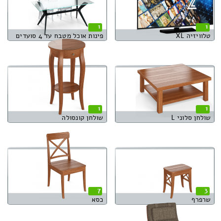
1
1
טלוויזיה XL
פינות אוכל מטבח עד 4 סועדים
1
1
שולחן סלוני L
שולחן קונסולה
7
3
שרפרף
כסא