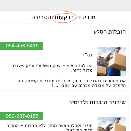
מובילים
בבקעות
והסביבה
הובלות הסלע
054-453-5415
בס"ד
הובלות הסלע – עסק משפחתי ותיק שעובר
מדור לדור.
אנו מתמחים בהובלת דירות, משרדים והובלות קטנות, תוך
הקפדה על עבודה עברית עם צוות […]
שירותי הובלות ולדימיר
052-287-0155
חייגו וקבלו הצעת מחיר ללא תחרות – המחיר
הזול בישראל!