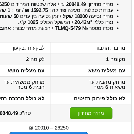
מחיר מחירון:
20848.49
₪ / אלה שבטווח המחירים
6250
עבודות סבלות , טעינה ופריקה :
1592.75 ₪
/ זמן :
1 שעות 19 דקות
מחיר נסיעה
18000 שקל
/ זמן נסיעה בין ערים
50 שעות , 43 דקות
נפח כללי:
20.42м³
/ המשקל הכולל:
1065
ק”ג.
מכרז מספר
№ TLMQ-5479
/ הצעת מחיר עבור :
אהוב
מחבר ,התבור
לבקעות ,בקעון
מקומה
1
לקומה
2
עם מעלית משא
עם מעלית משא
מרחק מהבית עד
מרחק ממשאית עד
משאית
6
מטר
הבית
6
מטר
לא כולל פירוק רהיטים
לא כולל הרכבה רהי
מחיר מחירון
סה"כ
0848.49
26250 – 20010 ₪