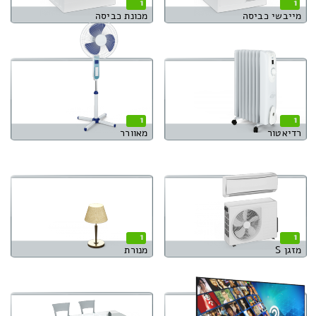
1
1
מייבשי כביסה
מכונת כביסה
1
1
רדיאטור
מאוורר
1
1
מזגן S
מנורת