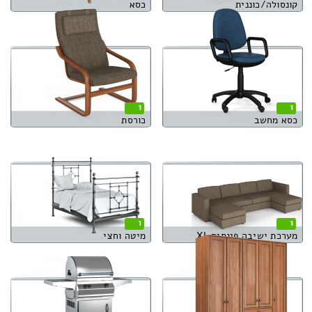
קונסולה/כוננית
כסא
1
1
כסא מחשב
כורסת
1
1
מערכת ישיבה פינתית XL
מיטה וחצי