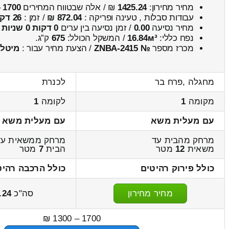
מחיר מחירון:
1425.24
₪ / אלה שבטווח המחירים
1700
–
עבודות סבלות , טעינה ופריקה :
872.04 ₪
/ זמן :
26 דקות 31 שניות
מחיר נסיעה
0.00
/ זמן נסיעה בין ערים
0 דקות 0 שניות
נפח כללי:
16.84м³
/ המשקל הכולל:
675
ק”ג.
מכרז מספר
№ ZNBA-2415
/ הצעת מחיר עבור :
מיטל
מחגלה ,פרח בר
לכנרת
מקומה
1
לקומה
1
עם מעלית משא
עם מעלית משא
מרחק מהבית עד
מרחק ממשאית עד
משאית
12
מטר
הבית
7
מטר
כולל פירוק רהיטים
כולל הרכבה רהיט
מחיר מחירון
סה"כ
.24
1700 – 1300 ₪