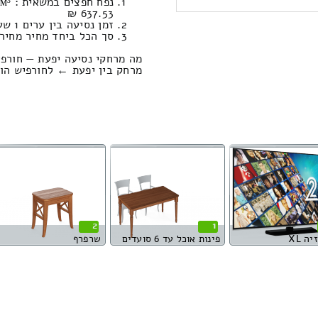
637.53 ₪
זמן נסיעה בין ערים 1 שעות , 11 דקות / מחיר נסיעה 739.44 שקל
סך הכל ביחד מחיר מחירון: 835.43
מה מרחקי נסיעה יפעת — חורפי
מרחק בין יפעת ← לחורפיש הוא : 79.93 קילו
2
1
ה XL
פינות אוכל עד 6 סועדים
שרפרף