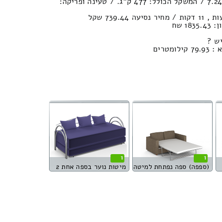
נפח חפצים במשאית : 7.24м³ / המשקל הכולל: 477 ק”ג. / טעינה ופריקה:
1 שח
ש ?
מטרים
1
1
(ספפה) ספה נפתחת למיטה
מיטות נוער בספה אחת 2