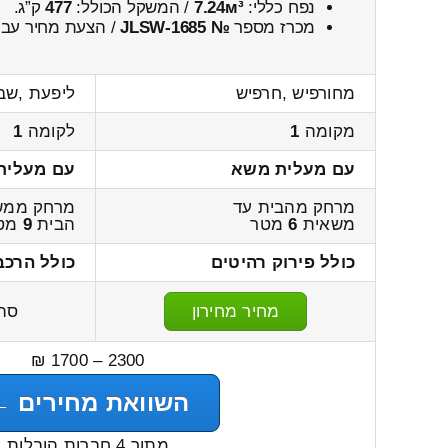
נפח כללי:
7.24м³
/ המשקל הכולל:
477
ק”ג.
מכרז מספר
№ JLSW-1685
/ הצעת מחיר עבו
מחורפיש ,חרפיש
ליפעת ,שב
מקומה
1
לקומה
1
עם מעלית משא
עם מעלית
מרחק מהבית עד
מרחק ממש
משאית
6
מטר
הבית
9
מט
כולל פירוק רהיטים
כולל הרכב
מחיר מחירון
סה
2300 – 1700 ₪
השוואת מחירים ←
מתוך 4 חברות הובלות