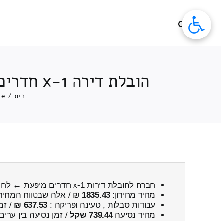
לג
תוכן
הובלת דירה 1-x חדרים השוואת מחירים מיפעת ← לחורפיש כולל פירוק והרכבה
בית
/
ce
חברה להובלת דירות 1-x חדרים מיפעת ← לחורפיש
מחיר מחירון:
1835.43
₪ / אלה שבטווח המחיר
עבודות סבלות , טעינה ופריקה :
637.53 ₪
/ זמ
מחיר נסיעה
739.44 שקל
/ זמן נסיעה בין ערים