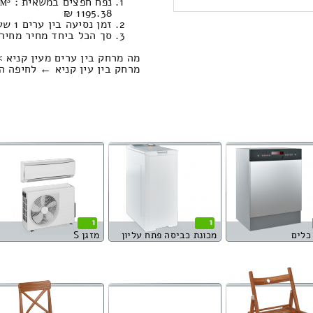
1195.38 ₪
זמן נסיעה בין ערים 1 שעות , 48 דקות / מחיר נסיעה 1170.75 שקל
סך הכל ביחד מחיר מחירון: 880.01
מה מרחק בין ערים מעין קניא >
מרחק בין עין קניא ← לחיפה הוא : 136.92 קיל
1
1
כלים
מכונת כביסה פתח עליון
מזגן S