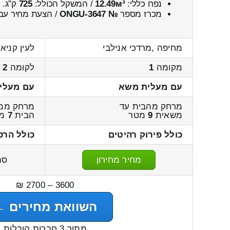
נפח כללי:
12.49м³
/ המשקל הכולל:
725
ק”ג.
מכרז מספר
№ ONGU-3647
/ הצעת מחיר עבו
מחיפה ,מרדכי אנילבי
לעין קניא,
מקומה
1
לקומה
2
עם מעלית משא
עם מעלי
מרחק מהבית עד
מרחק ממ
משאית
9
מטר
הבית
7
מט
כולל פירוק רהיטים
כולל הרכ
מחיר מחירון
סה
3600 – 2700 ₪
השוואת מחירים ←
מתוך 3 חברות הובלות