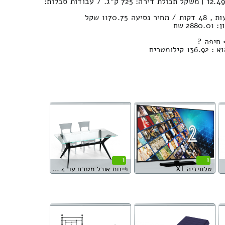
נפח חפצים במשאית : 12.49м³ | משקל תכולת דירה: 725 ק”ג. / עבודות סבלות:
2 שח
 חיפה ?
ומטרים
1
1
טלוויזיה XL
פינות אוכל מטבח עד 4 סועדים