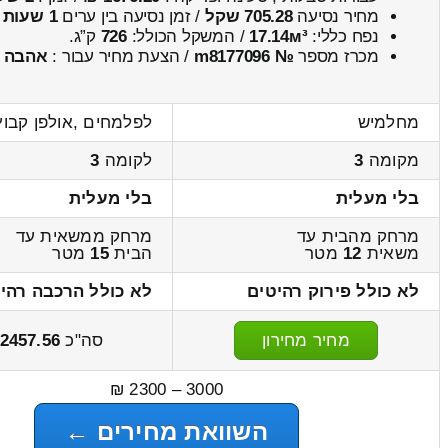
מחיר נסיעה
705.28 שקל
/ זמן נסיעה בין ערים
1 שעות , 1 דקות
נפח כללי:
17.14м³
/ המשקל הכולל:
726
ק”ג.
מכרז מספר
№ m8177096
/ הצעת מחיר עבור :
אהבה
מחלמיש
לפלמחים ,אולפן קבוץ
מקומה
3
לקומה
3
בלי מעלית
בלי מעלית
מרחק מהבית עד
מרחק ממשאית עד
משאית
12
מטר
הבית
15
מטר
לא כולל פירוק רהיטים
לא כולל הרכבה רהי
מחיר מחירון
סה"כ
2457.56
3000 – 2300 ₪
השוואת מחירים ←