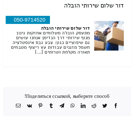
דור שלום שירותי הובלה
050-9714520
דור שלום שירותי הובלה
מתעסק הובלה משלוחים אחזקות גינון
מנוף שירותי דרך הנדימן אנחנו עושים
גם שיפוציים כגון: צבע גבס אינסטלציה
חשמל מזגנים עבודות עץ ריצוף מטבחים
תאורה מקלחת ושרותים […]
Поделиться ссылкой, выберите способ!
Facebook
Twitter
Reddit
LinkedIn
WhatsApp
Telegram
Tumblr
Pinterest
Vk
כתובת
דואר
אלקטרוני