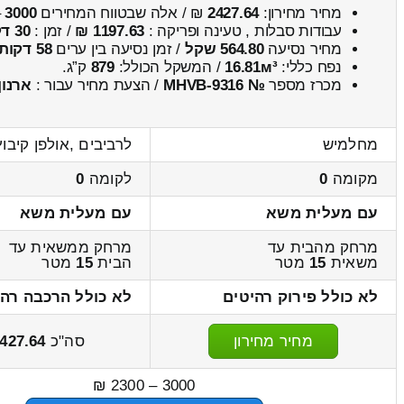
מחיר מחירון:
2427.64
₪ / אלה שבטווח המחירים
3000
–
עבודות סבלות , טעינה ופריקה :
1197.63 ₪
/ זמן :
30 דקות 50 שניות
מחיר נסיעה
564.80 שקל
/ זמן נסיעה בין ערים
58 דקות
נפח כללי:
16.81м³
/ המשקל הכולל:
879
ק”ג.
מכרז מספר
№ MHVB-9316
/ הצעת מחיר עבור :
ארנון
מחלמיש
לרביבים ,אולפן קיבוץ
מקומה
0
לקומה
0
עם מעלית משא
עם מעלית משא
מרחק מהבית עד
מרחק ממשאית עד
משאית
15
מטר
הבית
15
מטר
לא כולל פירוק רהיטים
לא כולל הרכבה רהי
מחיר מחירון
סה"כ
427.64
3000 – 2300 ₪