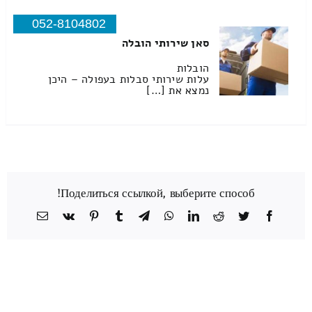
052-8104802
סאן שירותי הובלה
הובלות
עלות שירותי סבלות בעפולה – היכן
נמצא את […]
Поделиться ссылкой, выберите способ!
Facebook
Twitter
Reddit
LinkedIn
WhatsApp
Telegram
Tumblr
Pinterest
Vk
כתובת
דואר
אלקטרוני