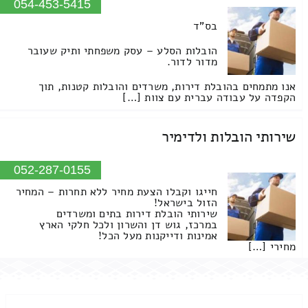
054-453-5415
בס"ד
הובלות הסלע – עסק משפחתי ותיק שעובר
מדור לדור.
אנו מתמחים בהובלת דירות, משרדים והובלות קטנות, תוך
הקפדה על עבודה עברית עם צוות […]
שירותי הובלות ולדימיר
052-287-0155
חייגו וקבלו הצעת מחיר ללא תחרות – המחיר
הזול בישראל!
שירותי הובלת דירות בתים ומשרדים
במרכז, גוש דן והשרון ולכל חלקי הארץ
אמינות ודייקנות מעל הכל!
מחירי […]