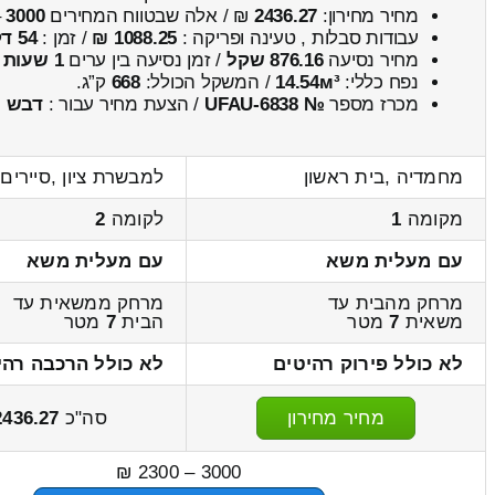
מחיר מחירון:
2436.27
₪ / אלה שבטווח המחירים
3000
–
עבודות סבלות , טעינה ופריקה :
1088.25 ₪
/ זמן :
54 דקות 34 שניות
מחיר נסיעה
876.16 שקל
/ זמן נסיעה בין ערים
1 שעות , 5 דקות
נפח כללי:
14.54м³
/ המשקל הכולל:
668
ק”ג.
מכרז מספר
№ UFAU-6838
/ הצעת מחיר עבור :
דבש
מחמדיה ,בית ראשון
למבשרת ציון ,סיירים
מקומה
1
לקומה
2
עם מעלית משא
עם מעלית משא
מרחק מהבית עד
מרחק ממשאית עד
משאית
7
מטר
הבית
7
מטר
לא כולל פירוק רהיטים
לא כולל הרכבה רהי
מחיר מחירון
סה"כ
2436.27
3000 – 2300 ₪