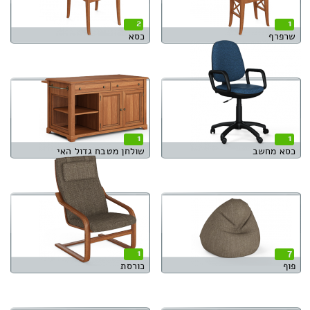
2
1
שרפרף
כסא
1
1
כסא מחשב
שולחן מטבח גדול האי
1
7
פוף
כורסת