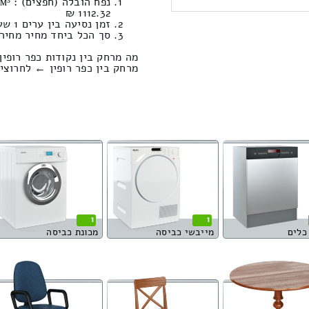
1112.32 ₪
זמן נסיעה בין ערים 1 שעות , 32 דקות / מחיר נסיעה 944.37 שקל
סך הכל ביחד מחיר מחירון: 634.11
מה מרחק בין נקודות כפר רופין
מרחק בין כפר רופין ← לחרוצים הוא : 106.05
1
1
כלים
מייבשי כביסה
מכונת כביסה