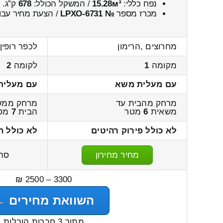
נפח כללי:
15.28м³
/ המשקל הכולל:
678
ק”ג.
מכרז מספר
№ LPXO-6731
/ הצעת מחיר עבו
מחרוצים ,הרימון
לכפר רופין
מקומה
1
לקומה
2
עם מעלית משא
עם מעלית
מרחק מהבית עד
מרחק ממש
משאית
6
מטר
הבית
7
מט
לא כולל פירוק רהיטים
לא כולל ה
מחיר מחירון
סה
3300 – 2500 ₪
השוואת מחירים ←
מתוך 3 חברות הובלות