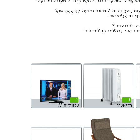
נפח הובלה (חפצים) : 15.28м³ / המשקל הכולל: 678 ק”ג. / טעינה ופריקה:
2 שח
 > לחרוצים ?
 קילומטרים
1
1
רדיאטור
טלוויזיה M