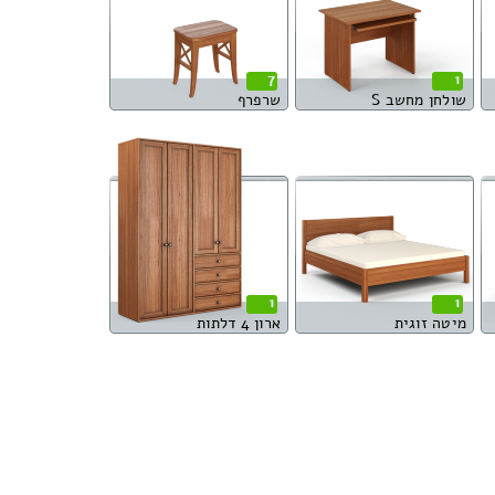
7
1
שולחן מחשב S
שרפרף
1
1
מיטה זוגית
ארון 4 דלתות