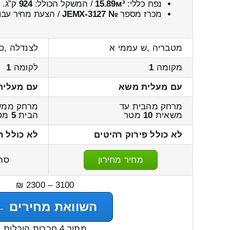
נפח כללי:
15.89м³
/ המשקל הכולל:
924
ק”ג.
מכרז מספר
№ JEMX-3127
/ הצעת מחיר עבו
מטבריה ,ש עממי א
לצנדלה ,ס
מקומה
1
לקומה
1
עם מעלית משא
עם מעלית
מרחק מהבית עד
מרחק ממש
משאית
10
מטר
הבית
5
מט
לא כולל פירוק רהיטים
לא כולל ה
מחיר מחירון
סה
3100 – 2300 ₪
השוואת מחירים ←
מתוך 4 חברות הובלות