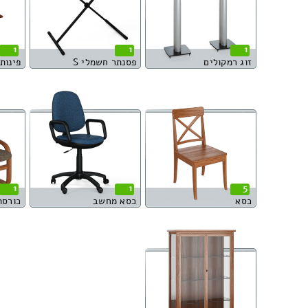
1
1
1
זוג רמקולים
פסנתר חשמלי S
פינות או
1
1
5
כסא
כסא מחשב
כורסת