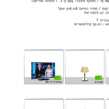
נפח חפצים במשאית : 15.89м³ / משקל מעבר: 924 ק”ג. / טעינה ופריקה:
2 שח
בריה ?
מטרים
1
1
מנורת
טלוויזיה M