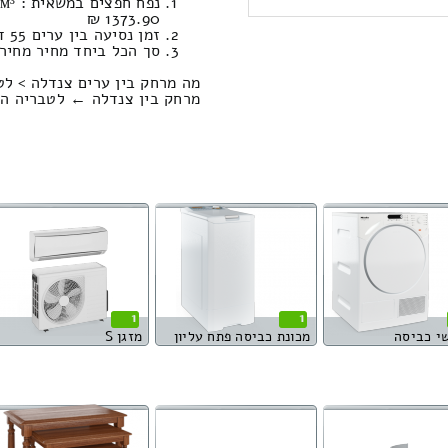
1373.90 ₪
זמן נסיעה בין ערים 55 דקות / מחיר נסיעה 516.08 שקל
סך הכל ביחד מחיר מחירון: 507.41
מה מרחק בין ערים צנדלה > לט
מרחק בין צנדלה ← לטבריה הוא : 52.01 קילו
1
1
י כביסה
מכונת כביסה פתח עליון
מזגן S