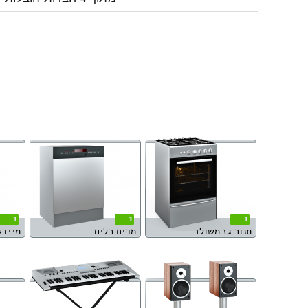
1
1
1
תנור גז משולב
מדיח כלים
מייבש