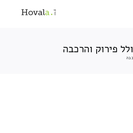
לל פירוק והרכבה
כבה