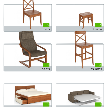
3
7
שרפרף
כסא
1
2
כיסא בר
כורסת
1
1