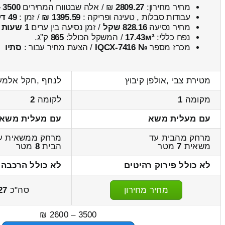
מחיר מחירון:
2809.27
₪ / אלה שבטווח המחירים
3500
–
עבודות סבלות , טעינה ופריקה :
1395.59 ₪
/ זמן :
49 דקות 5 שניות
מחיר נסיעה
828.16 שקל
/ זמן נסיעה בין ערים
1 שעות , 22 דקות
נפח כללי:
17.43м³
/ המשקל הכולל:
865
ק”ג.
מכרז מספר
№ IQCX-7416
/ הצעת מחיר עבור :
סתיו
מטירת צבי ,אולפן קיבוץ
לנחף ,חקל אלמע
מקומה
1
לקומה
2
עם מעלית משא
עם מעלית משא
מרחק מהבית עד
מרחק ממשאית ע
משאית
7
מטר
הבית
8
מטר
לא כולל פירוק רהיטים
לא כולל הרכבה 
מחיר מחירון
סה"כ
27
3500 – 2600 ₪