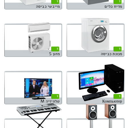
1
1
מדיח כלים
מייבשי כביסה
1
1
מכונת כביסה
מזגן S
1
1
Компьютер
טלוויזיה M