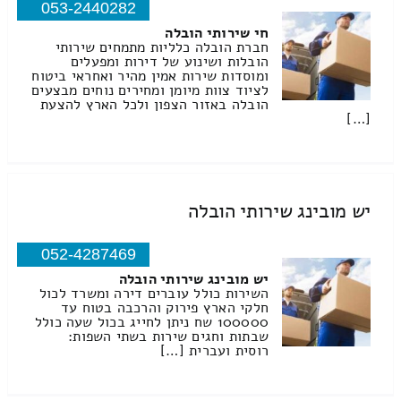
053-2440282
חי שירותי הובלה
חברת הובלה כלליות מתמחים שירותי
הובלות ושינוע של דירות ומפעלים
ומוסדות שירות אמין מהיר ואחראי ביטוח
לציוד צוות מיומן ומחירים נוחים מבצעים
הובלה באזור הצפון ולכל הארץ להצעת
[…]
יש מובינג שירותי הובלה
052-4287469
יש מובינג שירותי הובלה
השירות כולל עוברים דירה ומשרד לכול
חלקי הארץ פירוק והרכבה בטוח עד
100000 שח ניתן לחייג בכול שעה כולל
שבתות וחגים שירות בשתי השפות:
רוסית ועברית […]