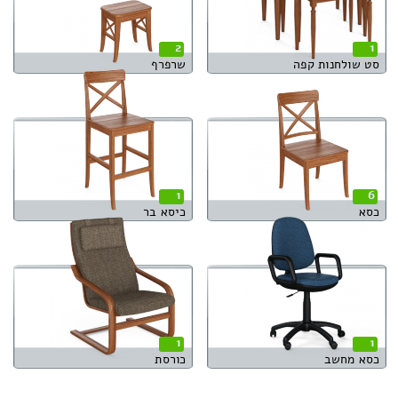
2
1
סט שולחנות קפה
שרפרף
1
6
כסא
כיסא בר
1
1
כסא מחשב
כורסת