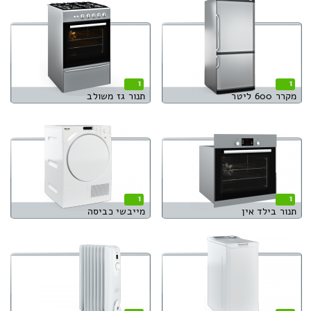
1
1
מקרר 600 ליטר
תנור גז משולב
1
1
תנור בילד אין
מייבשי כביסה