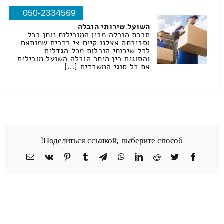
050-2334569
השועל שירותי הובלה
חברת הובלה מבין המובילות נותן בכל
וסביבתה אצלנו קיים צי רכבים שמותאם
לכל שירותי הובלות מכל הגדלים
והסוגים בין היתר הובלה השועל מובילים
את כל סוגי המשרדים […]
Поделиться ссылкой, выберите способ!
Facebook
Twitter
Reddit
LinkedIn
WhatsApp
Telegram
Tumblr
Pinterest
Vk
כתובת
דואר
אלקטרוני