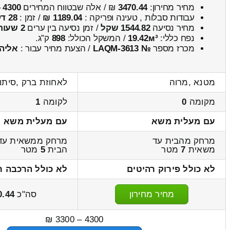
מחיר מחירון:
3470.44
₪ / אלה שבטווח המחירים
4300
–
עבודות סבלות , טעינה ופריקה :
1189.04 ₪
/ זמן :
28 דקות 47 שניות
מחיר נסיעה
1544.82 שקל
/ זמן נסיעה בין ערים
2 שעות , 10 דקות
נפח כללי:
19.42м³
/ המשקל הכולל:
898
ק”ג.
מכרז מספר
№ LAQM-3613
/ הצעת מחיר עבור :
אליה
מטנא ,מרוה
לאחוזת ברק ,סיתוו
מקומה
0
לקומה
1
עם מעלית משא
עם מעלית משא
מרחק מהבית עד
מרחק ממשאית עד
משאית
7
מטר
הבית
5
מטר
לא כולל פירוק רהיטים
לא כולל הרכבה ר
מחיר מחירון
סה"כ
0.44
4300 – 3300 ₪