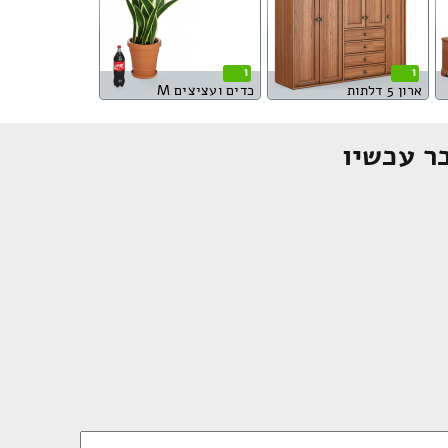
1
1
ארון 5 דלתות
כדים ועציצים M
ר עכשיו