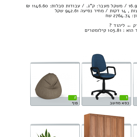
2 שח
ק ← ליהוד ?
 קילומטרים
2
1
כסא מחשב
פוף