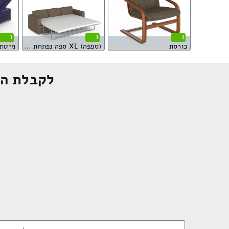
1
1
1
כורסת
(ספפה) XL ספה נפתחת למיטה
מיטת נ
לקבלת הצ