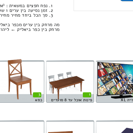
נפח חפצים במשאית : 16.9м³ / משקל מעבר: ק”ג. / עבודות סבלות: 1146.60 ₪
זמן נסיעה בין ערים 1 שעות , 14 דקות / מחיר נסיעה 942.61 שקל
סך הכל ביחד מחיר מחירון: 764.74
מה מרחק בין ערים מכפר ביאלי
מרחק בין כפר ביאליק ← ליהוד הוא : 105.81
3
1
ה XL
פינות אוכל עד 8 סועדים
כסא