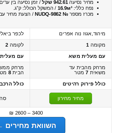
מחיר נסיעה
942.61 שקל
/ זמן נסיעה בין ערים
נפח כללי:
16.9м³
/ המשקל הכולל:
ק”ג.
מכרז מספר
№ NUDQ-9862
/ הצעת מחיר עבו
מיהוד,אגוז נוה אפרים
לכפר ביאלי
מקומה
1
לקומה
2
עם מעלית משא
עם מעלית
מרחק מהבית עד
מרחק ממשא
משאית
7
מטר
הבית
8
מטר
כולל פירוק רהיטים
כולל הרכב
מחיר מחירון
סה
3400 – 2600 ₪
השוואת מחירים ←