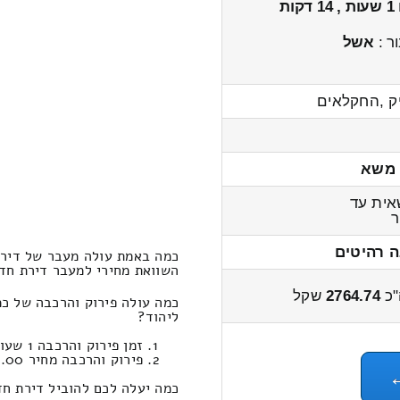
1 שעות , 14 דקות
ר :
אשל
ק ,החקלאים
 משא
ית עד
ה רהיטים
כמה באמת עולה מעבר של דירת חדר 1x מכפר ביאל
השוואת מחירי למעבר דירת חדר 1x כפר ביאליק ← ליהוד 3400 – 2600
"כ
2764.74
שקל
ליהוד?
זמן פירוק והרכבה 1 שעות 24 דקות
פירוק והרכבה מחיר 595.00
כמה יעלה לכם להוביל דירת חדר 1x במחירון הובלות מכפר ביאליק לי