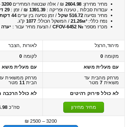
מחיר מחירון:
2604.98
₪ / אלה שבטווח המחירים
3200
–
עבודות סבלות , טעינה ופריקה :
1391.39 ₪
/ זמן :
29 דקות 5 שניות
מחיר נסיעה
516.72 שקל
/ זמן נסיעה בין ערים
44 דקות
נפח כללי:
21.26м³
/ המשקל הכולל:
1077
ק”ג.
מכרז מספר
№ CFOV-6452
/ הצעת מחיר עבור :
יערה
מיהוד,הרצל
לאורות ,הצבר
מקומה
0
לקומה
0
עם מעלית משא
עם מעלית משא
מרחק מהבית עד
מרחק ממשאית עד
משאית
7
מטר
הבית
11
מטר
לא כולל פירוק רהיטים
לא כולל הרכבה ר
מחיר מחירון
סה"כ
4.98
3200 – 2500 ₪