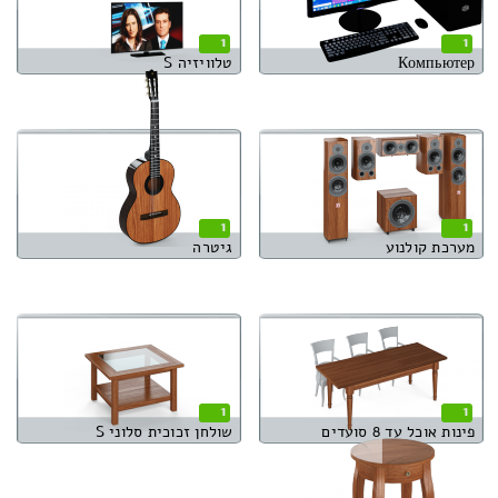
1
1
Компьютер
טלוויזיה S
1
1
מערכת קולנוע
גיטרה
1
1
פינות אוכל עד 8 סועדים
שולחן זכוכית סלוני S