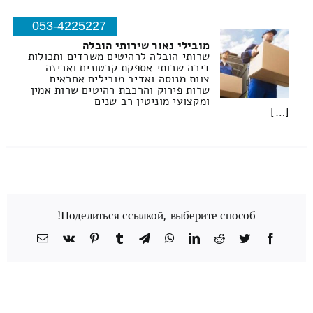
053-4225227
מובילי נאור שירותי הובלה
שרותי הובלה לרהיטים משרדים ותכולות
דירה שרותי אספקת קרטונים ואריזה
צוות מנוסה ואדיב מובילים אחראים
שרות פירוק והרכבת רהיטים שרות אמין
ומקצועי מוניטין רב שנים
[…]
Поделиться ссылкой, выберите способ!
Facebook
Twitter
Reddit
LinkedIn
WhatsApp
Telegram
Tumblr
Pinterest
Vk
כתובת
דואר
אלקטרוני