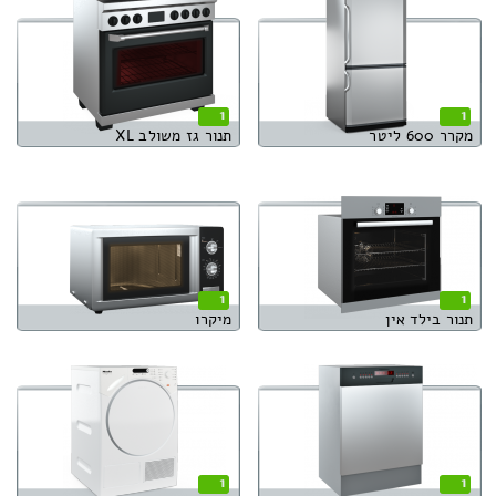
1
1
מקרר 600 ליטר
תנור גז משולב XL
1
1
תנור בילד אין
מיקרו
1
1