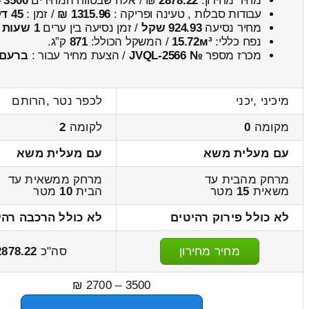
מחיר מחירון:
2878.22
₪ / אלה שבטווח המחירים
3500
–
עבודות סבלות , טעינה ופריקה :
1315.96 ₪
/ זמן :
45 דקות 45 שניות
מחיר נסיעה
924.93 שקל
/ זמן נסיעה בין ערים
1 שעות , 21 דקות
נפח כללי:
15.72м³
/ המשקל הכולל:
871
ק”ג.
מכרז מספר
№ JVQL-2566
/ הצעת מחיר עבור :
ברעם
מיכיני ,יכני
לכפר נטר ,הרותם
מקומה
0
לקומה
2
עם מעלית משא
עם מעלית משא
מרחק מהבית עד
מרחק ממשאית עד
משאית
15
מטר
הבית
10
מטר
לא כולל פירוק רהיטים
לא כולל הרכבה רהי
מחיר מחירון
סה"כ
2878.22
3500 – 2700 ₪