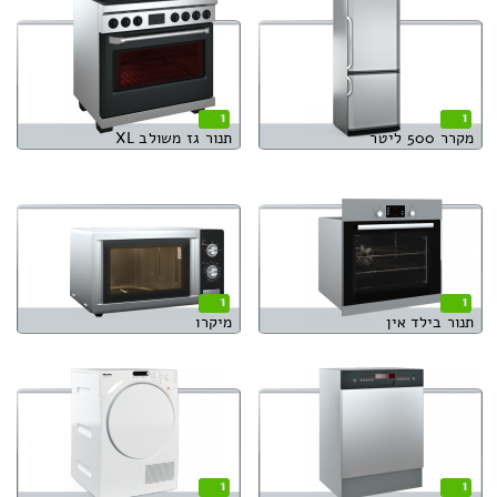
1
1
מקרר 500 ליטר
תנור גז משולב XL
1
1
תנור בילד אין
מיקרו
1
1