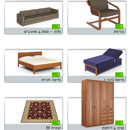
1
2
כורסת
סלון – ספת 4 מושבים
1
1
מיטת נוער 1
מיטה זוגית
1
1
ארון 4 דלתות
שטיח M