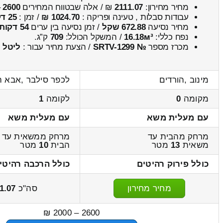
מחיר מחירון:
2111.07
₪ / אלה שבטווח המחירים
2600
–
עבודות סבלות , טעינה ופריקה :
1024.70 ₪
/ זמן :
25 דקות 45 שניות
מחיר נסיעה
672.88 שקל
/ זמן נסיעה בין ערים
54 דקות
נפח כללי:
16.18м³
/ המשקל הכולל:
709
ק”ג.
מכרז מספר
№ SRTV-1299
/ הצעת מחיר עבור :
ליטל
מינוב ,הורדים
לכפר סילבר ,אבא ה
מקומה
0
לקומה
1
עם מעלית משא
עם מעלית משא
מרחק מהבית עד
מרחק ממשאית עד
משאית
13
מטר
הבית
10
מטר
כולל פירוק רהיטים
כולל הרכבה רהיטי
מחיר מחירון
סה"כ
1.07
2600 – 2000 ₪