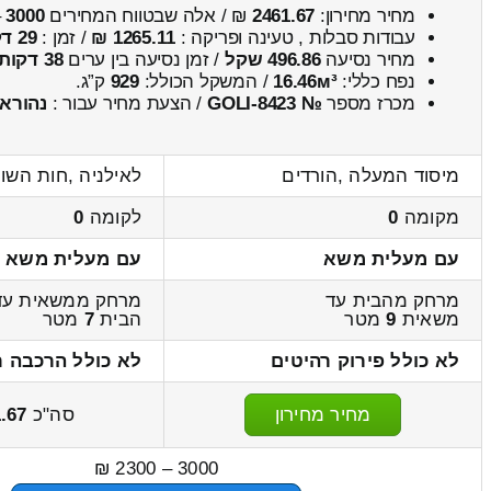
מחיר מחירון:
2461.67
₪ / אלה שבטווח המחירים
3000
–
עבודות סבלות , טעינה ופריקה :
1265.11 ₪
/ זמן :
29 דקות 5 שניות
מחיר נסיעה
496.86 שקל
/ זמן נסיעה בין ערים
38 דקות
נפח כללי:
16.46м³
/ המשקל הכולל:
929
ק”ג.
מכרז מספר
№ GOLI-8423
/ הצעת מחיר עבור :
נהוראי
מיסוד המעלה ,הורדים
לאילניה ,חות השו
מקומה
0
לקומה
0
עם מעלית משא
עם מעלית משא
מרחק מהבית עד
מרחק ממשאית עד
משאית
9
מטר
הבית
7
מטר
לא כולל פירוק רהיטים
לא כולל הרכבה ר
מחיר מחירון
סה"כ
.67
3000 – 2300 ₪