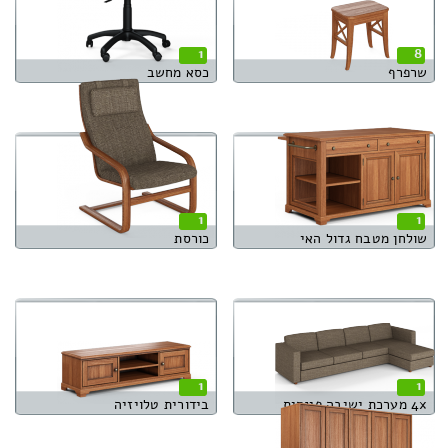
1
8
שרפרף
כסא מחשב
1
1
שולחן מטבח גדול האי
כורסת
1
1
4x מערכת ישיבה פינתית
בידורית טלויזיה