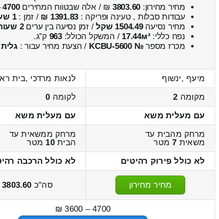
מחיר מחירון:
3803.60
₪ / אלה שבטווח המחירים
4700
–
עבודות סבלות , טעינה ופריקה :
1391.83 ₪
/ זמן :
1 שעות 2 דקות
מחיר נסיעה
1504.49 שקל
/ זמן נסיעה בין ערים
2 שעות , 0 דקות
נפח כללי:
17.44м³
/ המשקל הכולל:
963
ק”ג.
מכרז מספר
№ KCBU-5600
/ הצעת מחיר עבור :
גלית
מיעף ,ינשוף
לנאות מרדכי ,בית ראש
מקומה
2
לקומה
0
עם מעלית משא
עם מעלית משא
מרחק מהבית עד
מרחק ממשאית עד
משאית
7
מטר
הבית
10
מטר
לא כולל פירוק רהיטים
לא כולל הרכבה רהיט
מחיר מחירון
סה"כ
3803.60
ש
4700 – 3600 ₪