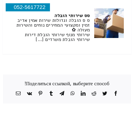
052-5617722
סס שירותי הובלה
ס ס הובלה וגדולות שירות אמין אדיב
זמין ומקצועי המחירים נוחים והשירות
מעולה ✿
שירותי מנוף שירותי הובלת דירות
שירותי הובלת משרדים […]
Поделиться ссылкой, выберите способ!
Facebook
Twitter
Reddit
LinkedIn
WhatsApp
Telegram
Tumblr
Pinterest
Vk
כתובת
דואר
אלקטרוני