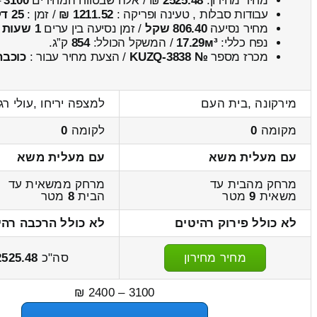
מחיר מחירון:
2525.48
₪ / אלה שבטווח המחירים
3100
–
עבודות סבלות , טעינה ופריקה :
1211.52 ₪
/ זמן :
25 דקות 29 שניות
מחיר נסיעה
806.40 שקל
/ זמן נסיעה בין ערים
1 שעות , 9 דקות
נפח כללי:
17.29м³
/ המשקל הכולל:
854
ק”ג.
מכרז מספר
№ KUZQ-3838
/ הצעת מחיר עבור :
כוכבה
מירקונה ,בית העם
למצפה יריחו ,עולי רג
מקומה
0
לקומה
0
עם מעלית משא
עם מעלית משא
מרחק מהבית עד
מרחק ממשאית עד
משאית
9
מטר
הבית
8
מטר
לא כולל פירוק רהיטים
לא כולל הרכבה רהי
מחיר מחירון
סה"כ
2525.48
3100 – 2400 ₪