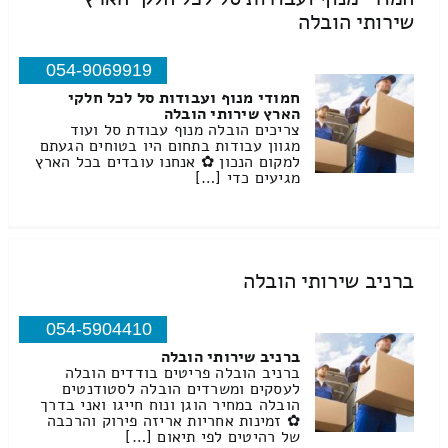
שירותי הובלה
054-9069919
חמודי מנוף ועבודות סל לכל חלקי
הארץ שירותי הובלה
צריכים הובלה מנוף עבודת סל ועוד
מגוון עבודות בתחום היו בטוחים הגעתם
למקום הנכון ✿ אנחנו עובדים בכל הארץ
מגיעים כדי […]
ברניב שירותי הובלה
054-5904410
ברניב שירותי הובלה
ברניב הובלה פריטים בודדים הובלה
לעסקים ומשרדים הובלה לסטודנטים
הובלה במחיר הוגן ונוח חייגו ואני בדרך
✿ זמינות אחריות אריזה פירוק והרכבה
של רהיטים לפי תיאום […]