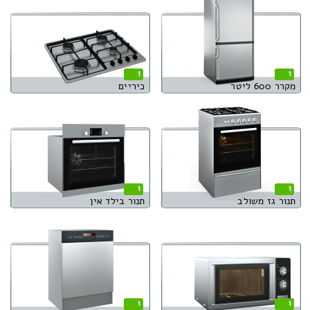
1
1
מקרר 600 ליטר
כיריים
1
1
תנור גז משולב
תנור בילד אין
1
1