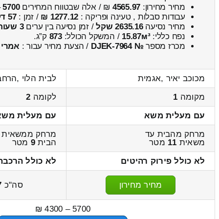
מחיר מחירון:
4565.97
₪ / אלה שבטווח המחירים
5700
–
עבודות סבלות , טעינה ופריקה :
1277.12 ₪
/ זמן :
57 דקות 44 שניות
מחיר נסיעה
2635.16 שקל
/ זמן נסיעה בין ערים
3 שעות , 59 דקות
נפח כללי:
15.87м³
/ המשקל הכולל:
873
ק”ג.
מכרז מספר
№ DJEK-7964
/ הצעת מחיר עבור :
אמרי
מכוכב יאיר ,אגמית
לבית הלוי ,הרח
מקומה
1
לקומה
2
עם מעלית משא
עם מעלית משא
מרחק מהבית עד
מרחק ממשאית 
משאית
11
מטר
הבית
9
מטר
לא כולל פירוק רהיטים
לא כולל הרכבה
מחיר מחירון
סה"כ
7
5700 – 4300 ₪