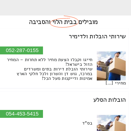
מובילים
בבית הלוי
והסביבה
שירותי הובלות ולדימיר
052-287-0155
חייגו וקבלו הצעת מחיר ללא תחרות – המחיר
הזול בישראל!
שירותי הובלת דירות בתים ומשרדים
במרכז, גוש דן והשרון ולכל חלקי הארץ
אמינות ודייקנות מעל הכל!
מחירי […]
הובלות הסלע
054-453-5415
בס"ד