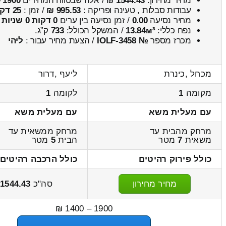
מחיר מחירון:
1544.43
₪ / אלה שבטווח המחירים
1900
–
עבודות סבלות , טעינה ופריקה :
995.53 ₪
/ זמן :
25 דקות 19 שניות
מחיר נסיעה
0.00
/ זמן נסיעה בין ערים
0 דקות 0 שניות
נפח כללי:
13.84м³
/ המשקל הכולל:
733
ק”ג.
מכרז מספר
№ IOLF-3458
/ הצעת מחיר עבור :
ליהי
מכחל ,כינרת
ליעף ,דרור
מקומה
1
לקומה
1
עם מעלית משא
עם מעלית משא
מרחק מהבית עד
מרחק ממשאית עד
משאית
7
מטר
הבית
5
מטר
כולל פירוק רהיטים
כולל הרכבה רהיטים
מחיר מחירון
סה"כ
1544.43
ש
1900 – 1400 ₪