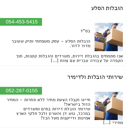
הובלות הסלע
054-453-5415
בס"ד
הובלות הסלע – עסק משפחתי ותיק שעובר
מדור לדור.
אנו מתמחים בהובלת דירות, משרדים והובלות קטנות, תוך
הקפדה על עבודה עברית עם צוות […]
שירותי הובלות ולדימיר
052-287-0155
חייגו וקבלו הצעת מחיר ללא תחרות – המחיר
הזול בישראל!
שירותי הובלת דירות בתים ומשרדים
במרכז, גוש דן והשרון ולכל חלקי הארץ
אמינות ודייקנות מעל הכל!
מחירי […]