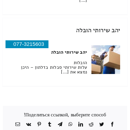
[…]
יהב שירותי הובלה
077-3215603
יהב שירותי הובלה
הובלות
עלות שירותי סבלות בדלתון – היכן
נמצא את […]
Поделиться ссылкой, выберите способ!
Facebook
Twitter
Reddit
LinkedIn
WhatsApp
Telegram
Tumblr
Pinterest
Vk
כתובת
דואר