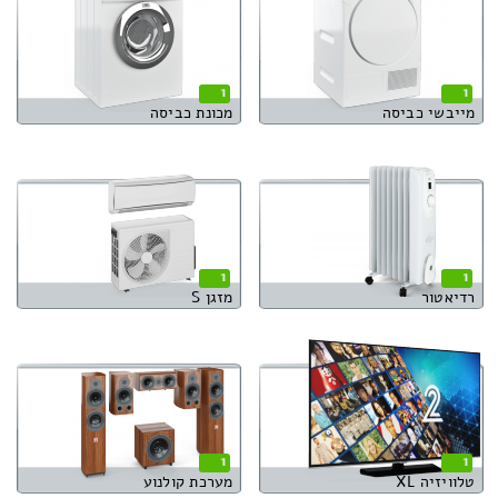
1
1
מייבשי כביסה
מכונת כביסה
1
1
רדיאטור
מזגן S
1
1
טלוויזיה XL
מערכת קולנוע