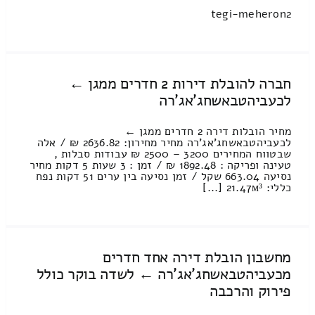
tegi-meheron2
חברה להובלת דירות 2 חדרים ממגן ←
לכעביהטבאשחג'אג'רה
מחיר הובלות דירה 2 חדרים ממגן ←
לכעביהטבאשחג'אג'רה מחיר מחירון: 2636.82 ₪ / אלה
שבטווח המחירים 3200 – 2500 ₪ עבודות סבלות ,
טעינה ופריקה : 1892.48 ₪ / זמן : 3 שעות 5 דקות מחיר
נסיעה 663.04 שקל / זמן נסיעה בין ערים 51 דקות נפח
כללי: 21.47м³ [...]
מחשבון הובלת דירה אחד חדרים
מכעביהטבאשחג'אג'רה ← לשדה בוקר כולל
פירוק והרכבה