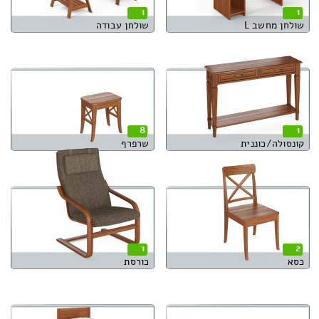
1
1
שולחן מחשב L
שולחן עבודה
8
1
קונסולה/כוננית
שרפרף
1
2
כסא
כורסת