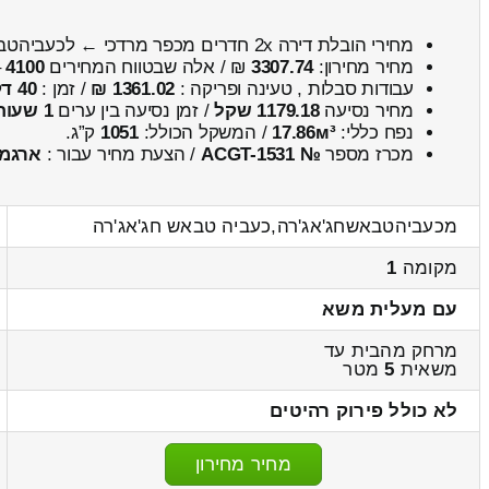
מחירי הובלת דירה 2x חדרים מכפר מרדכי ← לכעביהטבאשחג'אג'רה
מחיר מחירון:
3307.74
₪ / אלה שבטווח המחירים
4100
–
עבודות סבלות , טעינה ופריקה :
1361.02 ₪
/ זמן :
40 דקות 37 שניות
מחיר נסיעה
1179.18 שקל
/ זמן נסיעה בין ערים
1 שעות , 26 דקות
נפח כללי:
17.86м³
/ המשקל הכולל:
1051
ק”ג.
מכרז מספר
№ ACGT-1531
/ הצעת מחיר עבור :
ארגמן
מכעביהטבאשחג'אג'רה,כעביה טבאש חג'אג'רה
מקומה
1
עם מעלית משא
מרחק מהבית עד
משאית
5
מטר
לא כולל פירוק רהיטים
מחיר מחירון