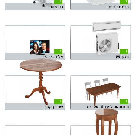
1
1
מכונת כביסה
רדיאטור
1
1
מזגן M
טלוויזיה S
1
1
פינות אוכל עד 8 סועדים
שולחן קטן