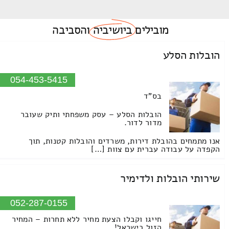
מובילים
ביושיביה
והסביבה
הובלות הסלע
054-453-5415
בס"ד
הובלות הסלע – עסק משפחתי ותיק שעובר
מדור לדור.
אנו מתמחים בהובלת דירות, משרדים והובלות קטנות, תוך
הקפדה על עבודה עברית עם צוות […]
שירותי הובלות ולדימיר
052-287-0155
חייגו וקבלו הצעת מחיר ללא תחרות – המחיר
הזול בישראל!