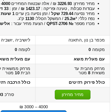
מחיר מחירון:
3226.93
₪ / אלה שבטווח המחירים
4000
–
עבודות סבלות , טעינה ופריקה :
1423.17 ₪
/ זמן :
33 דקות 18 שניות
מחיר נסיעה
729.44 שקל
/ זמן נסיעה בין ערים
1 שעות , 0 דקות
נפח כללי:
25.2м³
/ המשקל הכולל:
1130
ק”ג.
מכרז מספר
№ QPST-2706
/ הצעת מחיר עבור :
אליש
מכפר בן נון ,התאנה
ליושיביה ,יושביה
מקומה
0
לקומה
0
עם מעלית משא
עם מעלית משא
מרחק מהבית עד
מרחק ממשאית ע
משאית
8
מטר
הבית
10
מטר
כולל פירוק רהיטים
כולל הרכבה רהי
מחיר מחירון
סה"כ
93
4000 – 3000 ₪