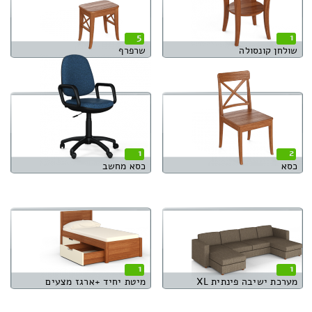
5
1
שולחן קונסולה
שרפרף
1
2
כסא
כסא מחשב
1
1
מערכת ישיבה פינתית XL
מיטת יחיד +ארגז מצעים