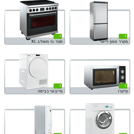
1
1
מקרר 500 ליטר
תנור גז משולב XL
1
1
מיקרו
מייבשי כביסה