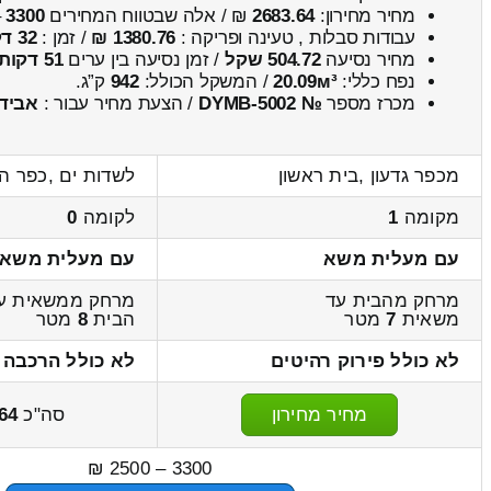
מחיר מחירון:
2683.64
₪ / אלה שבטווח המחירים
3300
–
עבודות סבלות , טעינה ופריקה :
1380.76 ₪
/ זמן :
32 דקות 2 שניות
מחיר נסיעה
504.72 שקל
/ זמן נסיעה בין ערים
51 דקות
נפח כללי:
20.09м³
/ המשקל הכולל:
942
ק”ג.
מכרז מספר
№ DYMB-5002
/ הצעת מחיר עבור :
אבידו
מכפר גדעון ,בית ראשון
לשדות ים ,כפר הנ
מקומה
1
לקומה
0
עם מעלית משא
עם מעלית משא
מרחק מהבית עד
מרחק ממשאית ע
משאית
7
מטר
הבית
8
מטר
לא כולל פירוק רהיטים
לא כולל הרכבה 
מחיר מחירון
סה"כ
64
3300 – 2500 ₪