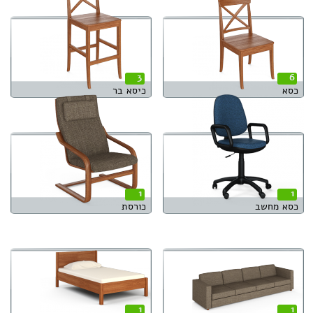
3
6
כסא
כיסא בר
1
1
כסא מחשב
כורסת
1
1