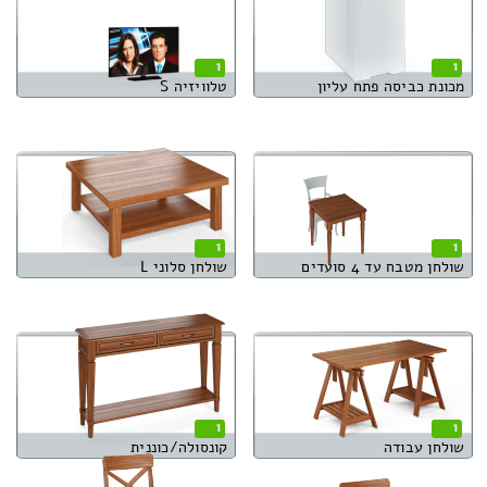
1
1
מכונת כביסה פתח עליון
טלוויזיה S
1
1
שולחן מטבח עד 4 סועדים
שולחן סלוני L
1
1
שולחן עבודה
קונסולה/כוננית