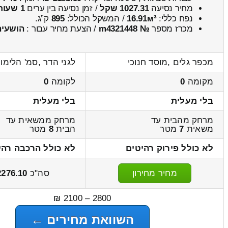
מחיר נסיעה
1027.31 שקל
/ זמן נסיעה בין ערים
1 שעות , 23 דקות
נפח כללי:
16.91м³
/ המשקל הכולל:
895
ק”ג.
מכרז מספר
№ m4321448
/ הצעת מחיר עבור :
הושעיה
מכפר גלים ,מוסד חנוכי
לגני הדר ,סמ' הלימון
מקומה
0
לקומה
0
בלי מעלית
בלי מעלית
מרחק מהבית עד
מרחק ממשאית עד
משאית
7
מטר
הבית
8
מטר
לא כולל פירוק רהיטים
לא כולל הרכבה רהי
מחיר מחירון
סה"כ
2276.10
2800 – 2100 ₪
השוואת מחירים ←