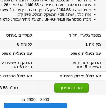
מחיר מחירון:
3103.58
₪ / אלה שבטווח המחירים
3900
–
עבודות סבלות , טעינה ופריקה :
1140.65 ₪
/ זמן :
26 דקות 11 שניות
מחיר נסיעה
1104.53 שקל
/ זמן נסיעה בין ערים
1 שעות , 34 דקות
נפח כללי:
19.47м³
/ המשקל הכולל:
976
ק”ג.
מכרז מספר
№ JFRG-4419
/ הצעת מחיר עבור :
כרמית
מכפר גלעדי ,תל חי
לנוקדים ,אירוס
מקומה
1
לקומה
0
עם מעלית משא
עם מעלית משא
מרחק מהבית עד
מרחק ממשאית עד
משאית
5
מטר
הבית
6
מטר
לא כולל פירוק רהיטים
לא כולל הרכבה ר
מחיר מחירון
סה"כ
3.58
3900 – 2900 ₪