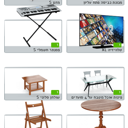
מכונת כביסה פתח עליון
מזגן S
1
1
טלוויזיה XL
פסנתר חשמלי S
1
1
פינות אוכל מטבח עד 4 סועדים
שולחן סלוני S