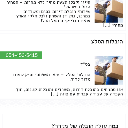
חייגו וקבלו הצעת מחיר ללא תחרות – המחיר
הזול בישראל!
שירותי הובלת דירות בתים ומשרדים
במרכז, גוש דן והשרון ולכל חלקי הארץ
אמינות ודייקנות מעל הכל!
מחירי […]
הובלות הסלע
054-453-5415
בס"ד
הובלות הסלע – עסק משפחתי ותיק שעובר
מדור לדור.
אנו מתמחים בהובלת דירות, משרדים והובלות קטנות, תוך
הקפדה על עבודה עברית עם צוות […]
כמה עולה הובלה של מקרר?