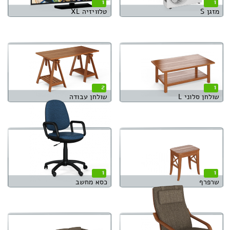
1
1
מזגן S
טלוויזיה XL
2
1
שולחן סלוני L
שולחן עבודה
1
1
שרפרף
כסא מחשב