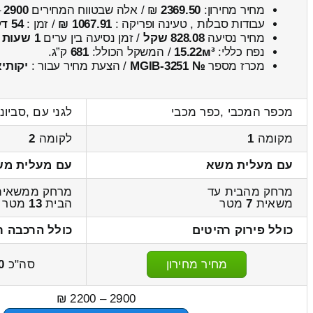
מחיר מחירון:
2369.50
₪ / אלה שבטווח המחירים
2900
–
עבודות סבלות , טעינה ופריקה :
1067.91 ₪
/ זמן :
54 דקות 24 שניות
מחיר נסיעה
828.08 שקל
/ זמן נסיעה בין ערים
1 שעות , 6 דקות
נפח כללי:
15.22м³
/ המשקל הכולל:
681
ק”ג.
מכרז מספר
№ MGIB-3251
/ הצעת מחיר עבור :
יקותי
מכפר המכבי ,כפר מכבי
לגני עם ,סביונ
מקומה
1
לקומה
2
עם מעלית משא
עם מעלית מ
מרחק מהבית עד
מרחק ממשאית
משאית
7
מטר
הבית
13
מטר
כולל פירוק רהיטים
כולל הרכבה ר
מחיר מחירון
סה"כ
0
2900 – 2200 ₪