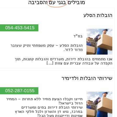
מובילים
בגני עם
והסביבה
הובלות הסלע
054-453-5415
בס"ד
הובלות הסלע – עסק משפחתי ותיק שעובר
מדור לדור.
אנו מתמחים בהובלת דירות, משרדים והובלות קטנות, תוך
הקפדה על עבודה עברית עם צוות […]
שירותי הובלות ולדימיר
052-287-0155
חייגו וקבלו הצעת מחיר ללא תחרות – המחיר
הזול בישראל!
שירותי הובלת דירות בתים ומשרדים
במרכז, גוש דן והשרון ולכל חלקי הארץ
אמינות ודייקנות מעל הכל!