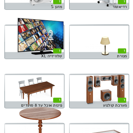
1
1
רדיאטור
מזגן S
1
1
מנורת
טלוויזיה XL
1
1
מערכת קולנוע
פינות אוכל עד 8 סועדים