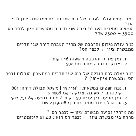
כמה באמת עולה לעבור של בית שני חדרים ממבשרת ציון לכפר
הס?
הוצאות מחירים העברת דירה שני חדרים ממבשרת ציון לכפר הס
3300 – 2500 שקל
כמה עולה פירוק והרכבה של מחיר העברת דירה שני חדרים
ממבשרת ציון ← לכפר הס?
זמן פירוק והרכבה 1 שעות 16 דקות
פירוק והרכבה מחיר 592.00
כמה יעלה לכם הובלה של בית שני חדרים במחשבון הובלות (כפר
הס‎←‏מבשרת ציון-יפו) ?
נפח חפצים במשאית : 15.11м³ | משקל תכולת דירה: 881
קילוגרם / טעינה ופריקה: 1296.04 ₪
זמן נסיעה בין ערים 59 דקות / מחיר נסיעה 751.84 שקל
סך הכל ביחד מחיר מחירון: 2719.08 שח
מה מרחקי נסיעה מבשרת ציון — לכפר הס ?
מרחק בין מבשרת ציון ← לכפר הס הוא : 81.48 קילומטרים