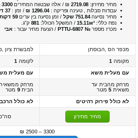
מחיר מחירון:
2719.08
₪ / אלה שבטווח המחירים
3300
–
עבודות סבלות , טעינה ופריקה :
1296.04 ₪
/ זמן :
37 דקות 39 שניות
מחיר נסיעה
751.84 שקל
/ זמן נסיעה בין ערים
59 דקות
נפח כללי:
15.11м³
/ המשקל הכולל:
881
ק”ג.
מכרז מספר
№ PTTU-6807
/ הצעת מחיר עבור :
אבי
מכפר הס ,הבוסתן
למבשרת ציון ,ס
מקומה
1
לקומה
1
עם מעלית משא
עם מעלית מש
מרחק מהבית עד
מרחק ממשאית 
משאית
5
מטר
הבית
9
מטר
לא כולל פירוק רהיטים
לא כולל הרכב
מחיר מחירון
סה"כ
3300 – 2500 ₪