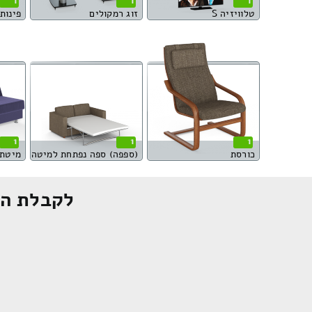
1
1
1
טלוויזיה S
זוג רמקולים
פינות או
1
1
1
כורסת
(ספפה) ספה נפתחת למיטה
מיטת 
לקבלת הצ