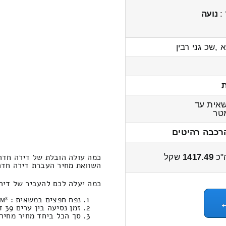
 :
נועה
 ,שכ גני רבין
אית עד
טר
רכבה רהיטים
כמה עולה הובלת של דירה חדר
"כ
1417.49
שקל
השוואת מחיר העברת דירה חדרים מאור 
כמה יעלה לכם להעביר של דירה חדרים ב
נפח חפצים במשאית : 14.97м³ | משקל : 643 ק”ג. / עבודות סבלות: 946.11 ₪
זמן נסיעה בין ערים 39 דקות / מחיר נסיעה 426.64 שקל
סך הכל ביחד מחיר מחירון: 417.49