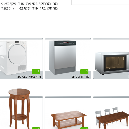
מה מרחקי נסיעה אור עקיבא > 
מרחק בין אור עקיבא ← לכפר הס הוא : .37
1
1
מדיח כלים
מייבשי כביסה