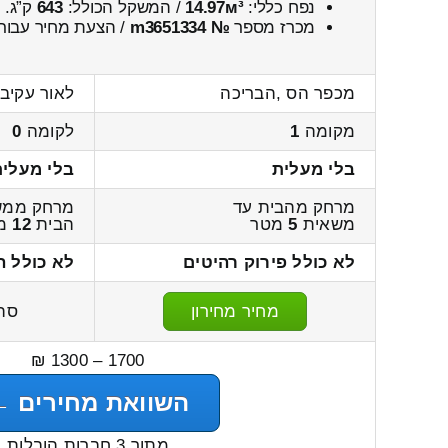
נפח כללי:
14.97м³
/ המשקל הכולל:
643
ק”ג.
מכרז מספר
№ m3651334
/ הצעת מחיר עבור
מכפר הס ,הבריכה
לאור עקיבא
מקומה
1
לקומה
0
בלי מעלית
בלי מעלית
מרחק מהבית עד
מרחק ממש
משאית
5
מטר
הבית
12
מ
לא כולל פירוק רהיטים
לא כולל ה
מחיר מחירון
סה
1700 – 1300 ₪
השוואת מחירים ←
מתוך 3 חברות הובלות