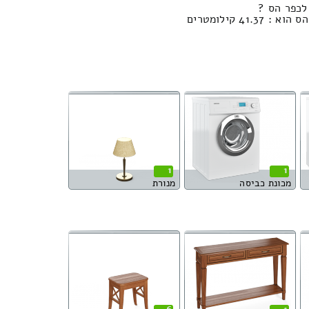
לכפר הס ?
41 קילומטרים
1
1
מכונת כביסה
מנורת