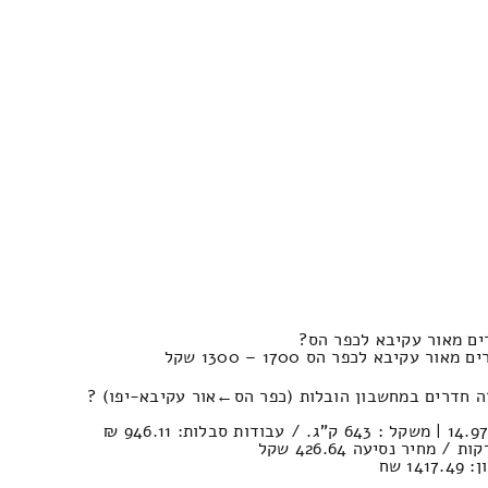
ים מאור עקיבא לכפר הס?
עקיבא לכפר הס 1700 – 1300 שקל
מחשבון הובלות (כפר הס‎←‏אור עקיבא-יפו) ?
1 שח