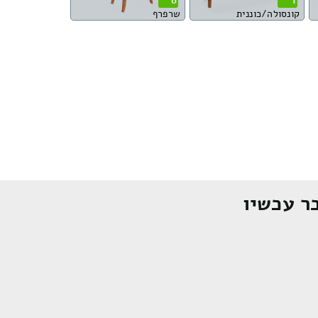
6
1
קונסולה/כוננית
שרפרף
ר עכשיו