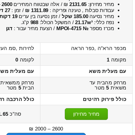
מחיר מחירון:
2131.65
₪ / אלה שבטווח המחירים
2600
–
עבודות סבלות , טעינה ופריקה :
1311.89 ₪
/ זמן :
27 דקות 2 שניות
מחיר נסיעה
185.00 שקל
/ זמן נסיעה בין ערים
19 דקות
נפח כללי:
21.17м³
/ המשקל הכולל:
988
ק”ג.
מכרז מספר
№ MPOI-4715
/ הצעת מחיר עבור :
דגן
מכפר הרא"ה ,כפר הראה
לחירות ,סמ העי
מקומה
1
לקומה
0
עם מעלית משא
עם מעלית מש
מרחק מהבית עד
מרחק ממשאית 
משאית
5
מטר
הבית
5
מטר
כולל פירוק רהיטים
כולל הרכבה רה
מחיר מחירון
סה"כ
1.65
2600 – 2000 ₪