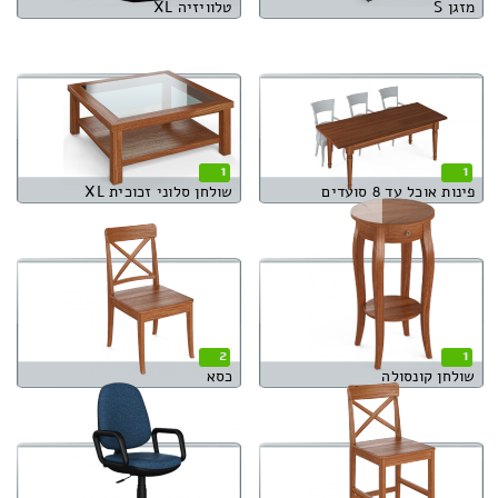
מזגן S
טלוויזיה XL
1
1
פינות אוכל עד 8 סועדים
שולחן סלוני זכוכית XL
2
1
שולחן קונסולה
כסא