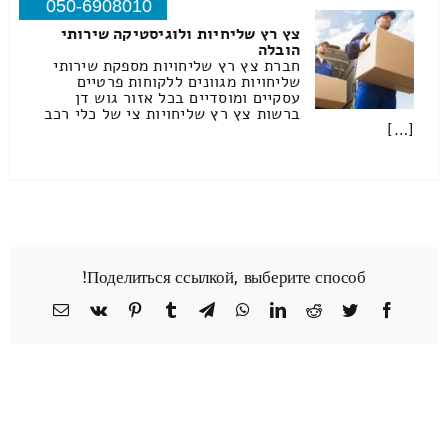
050-6908010
צץ רץ שליחיות ולוגיסטיקה שירותי
הובלה
חברת צץ רץ שליחויות מספקת שירותי
שליחויות מגוונים ללקוחות פרטיים
עסקיים ומוסדיים בכל אזור גוש דן
ברשות צץ רץ שליחויות צי של כלי רכב
[…]
Поделиться ссылкой, выберите способ!
Facebook
Twitter
Reddit
LinkedIn
WhatsApp
Telegram
Tumblr
Pinterest
Vk
כתובת
דואר
אלקטרוני