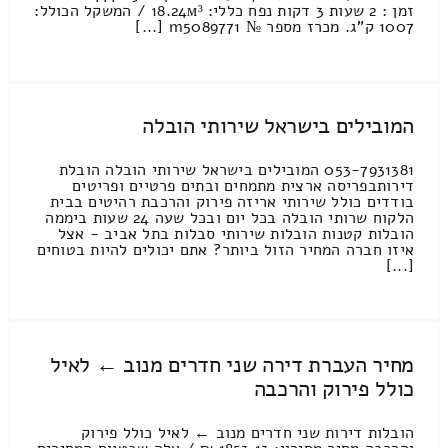
זמן : 2 שעות 3 דקות נפח כללי: 18.24м³ / המשקל הכולל:
1007 ק”ג. מכרז מספר № m5089771 [...]
המובילים בישראל שירותי הובלה
053-7931381 המובילים בישראל שירותי הובלה הובלת
דירותבפריסה ארצית מתמחים ובתים פרטיים ופריטים
בודדים כולל שירותי אריזה פירוק והרכבת רהיטים בבית
הלקוח שרותי הובלה בכל יום ובכל שעה 24 שעות ביממה
הובלות קטנות הובלות שירותי סבלות בתל אביב - אצל
איזו חברה המחיר הזול ביותר? אתם יכולים להיות בטוחים
[...]
מחיר העברת דירה שני חדרים מנוב ← לאיל
כולל פירוק והרכבה
הובלות דירות שני חדרים מנוב ← לאיל כולל פירוק