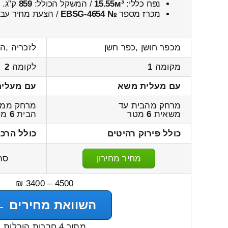
נפח כללי:
15.55м³
/ המשקל הכולל:
859
ק”ג.
מכרז מספר
№ EBSG-4654
/ הצעת מחיר עבו
מכפר חושן ,כפר חשן
לזכריה ,הר
מקומה
1
לקומה
2
עם מעלית משא
עם מעלי
מרחק מהבית עד
מרחק ממש
משאית
6
מטר
הבית
6
מט
כולל פירוק רהיטים
כולל הרכ
מחיר מחירון
סה
4500 – 3400 ₪
השוואת מחירים ←
מתוך 4 חברות הובלות