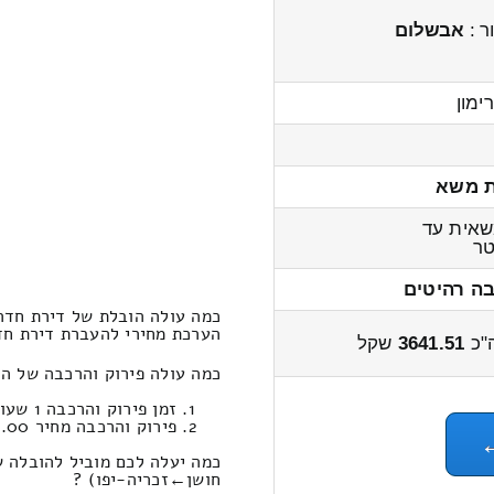
ר :
אבשלום
ימון
ת משא
אית עד
ר
בה רהיטים
כמה עולה הובלת של דירת חדר 1x זכריה – כפר חוש
הערכת מחירי להעברת דירת חדר 1x מזכריה לכפר חושן 4500 – 400
"כ
3641.51
שקל
כמה עולה פירוק והרכבה של הצעת מחיר הוב
זמן פירוק והרכבה 1 שעות 13 דקות
פירוק והרכבה מחיר 615.00
חושן‎←‏זכריה-יפו) ?