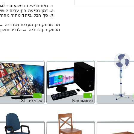
נפח חפצים במשאית : 15.55м³ | משקל : 859 ק”ג. / עבודות סבלות: 1263.79 ₪
זמן נסיעה בין ערים 2 שעות , 9 דקות / מחיר נסיעה 1624.46 שקל
סך הכל ביחד מחיר מחירון: 641.51
מה מרחק בין הערים מזכריה ←
מרחק בין זכריה ← לכפר חושן הוא : 198.79 ק
1
1
ר
Компьютер
טלוויזיה XL