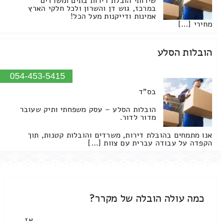
שירותי הובלת דירות בתים ומשרדים
במרכז, גוש דן והשרון ולכל חלקי הארץ
אמינות ודייקנות מעל הכל!
מחירי […]
הובלות הסלע
054-453-5415
בס"ד
הובלות הסלע – עסק משפחתי ותיק שעובר
מדור לדור.
אנו מתמחים בהובלת דירות, משרדים והובלות קטנות, תוך
הקפדה על עבודה עברית עם צוות […]
כמה עולה הובלה של מקרר?
אז