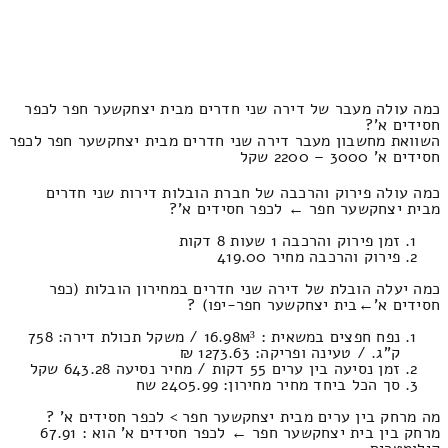
כמה עולה מעבר של דירה שני חדרים מבית יצחקשער חפר לכפר
חסידים א'?
השוואת מחשבון מעבר דירה שני חדרים מבית יצחקשער חפר לכפר
חסידים א' 3000 – 2200 שקל
כמה עולה פירוק והרכבה של חברת הובלות דירות שני חדרים
מבית יצחקשער חפר ← לכפר חסידים א'?
זמן פירוק והרכבה 1 שעות 8 דקות
פירוק והרכבה מחיר 419.00
כמה יעלה הובלת של דירה שני חדרים במחירון הובלות (כפר
חסידים א'‎←‏בית יצחקשער חפר-יפו) ?
נפח חפצים במשאית : 16.98м³ / משקל תכולת דירה: 758
ק”ג. / טעינה ופריקה: 1273.63 ₪
זמן נסיעה בין ערים 55 דקות / מחיר נסיעה 643.28 שקל
סך הכל ביחד מחיר מחירון: 2405.99 שח
מה מרחק בין ערים מבית יצחקשער חפר > לכפר חסידים א' ?
מרחק בין בית יצחקשער חפר ← לכפר חסידים א' הוא : 67.91