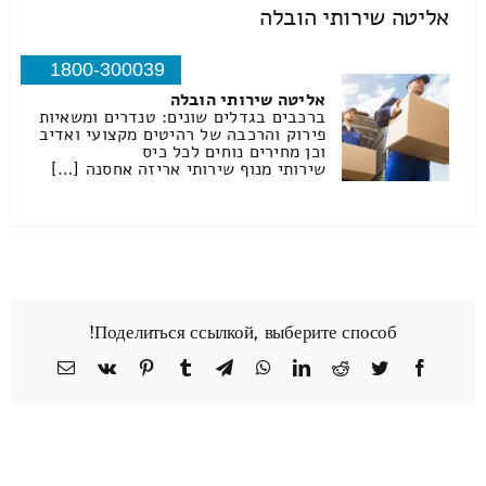
אליטה שירותי הובלה
1800-300039
אליטה שירותי הובלה
ברכבים בגדלים שונים: טנדרים ומשאיות
פירוק והרכבה של רהיטים מקצועי ואדיב
וכן מחירים נוחים לכל כיס
שירותי מנוף שירותי אריזה אחסנה […]
Поделиться ссылкой, выберите способ!
Facebook
Twitter
Reddit
LinkedIn
WhatsApp
Telegram
Tumblr
Pinterest
Vk
כתובת
דואר
אלקטרוני