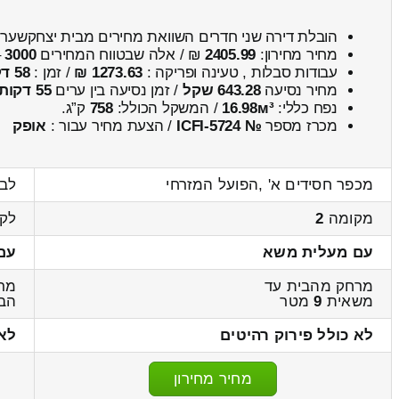
הובלת דירה שני חדרים השוואת מחירים מבית יצחקשער
מחיר מחירון:
2405.99
₪ / אלה שבטווח המחירים
3000
–
עבודות סבלות , טעינה ופריקה :
1273.63 ₪
/ זמן :
58 דקות 38 שניות
מחיר נסיעה
643.28 שקל
/ זמן נסיעה בין ערים
55 דקות
נפח כללי:
16.98м³
/ המשקל הכולל:
758
ק”ג.
מכרז מספר
№ ICFI-5724
/ הצעת מחיר עבור :
אופק
מכפר חסידים א' ,הפועל המזרחי
לבי
מקומה
2
לק
עם מעלית משא
עם
מרחק מהבית עד
מר
משאית
9
מטר
הב
לא כולל פירוק רהיטים
לא
מחיר מחירון