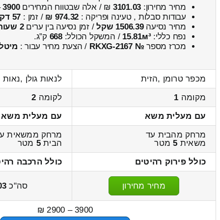
מחיר מחירון:
3101.03
₪ / אלה שבטווח המחירים
3900
–
עבודות סבלות , טעינה ופריקה :
974.32 ₪
/ זמן :
57 דקות 46 שניות
מחיר נסיעה
1506.39 שקל
/ זמן נסיעה בין ערים
2 שעות , 6 דקות
נפח כללי:
15.81м³
/ המשקל הכולל:
668
ק”ג.
מכרז מספר
№ RKXG-2167
/ הצעת מחיר עבור :
מיטל
מכפר טרומן ,הזית
לנאות גולן ,נאות ה
מקומה
1
לקומה
2
עם מעלית משא
עם מעלית משא
מרחק מהבית עד
מרחק ממשאית ע
משאית
5
מטר
הבית
5
מטר
כולל פירוק רהיטים
כולל הרכבה רהי
מחיר מחירון
סה"כ
03
3900 – 2900 ₪