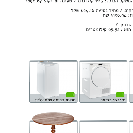
נפח חפצים : 21.05м³ / המשקל הכולל: 1113 קילוגרם / טעינה ופריקה: 1890.67
3 שח
טרומן ?
ילומטרים
1
1
מייבשי כביסה
מכונת כביסה פתח עליון