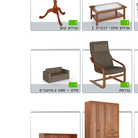
1
1
שולחן סלוני זכוכית L
שולחן קטן
1
1
כורסת
סלון – ספת 2 מושבים