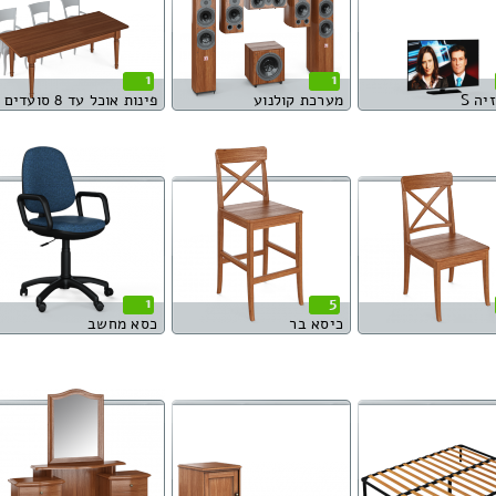
1
1
יה S
מערכת קולנוע
פינות אוכל עד 8 סועדים
1
5
כיסא בר
כסא מחשב