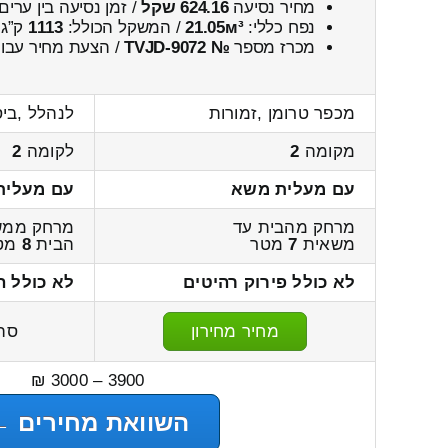
מחיר נסיעה
624.16 שקל
/ זמן נסיעה בין ערים
נפח כללי:
21.05м³
/ המשקל הכולל:
1113
ק”ג.
מכרז מספר
№ TVJD-9072
/ הצעת מחיר עבור
מכפר טרומן ,זמורות
לנהלל ,ביס
מקומה
2
לקומה
2
עם מעלית משא
עם מעלית
מרחק מהבית עד
מרחק ממש
משאית
7
מטר
הבית
8
מט
לא כולל פירוק רהיטים
לא כולל ה
מחיר מחירון
סה
3900 – 3000 ₪
השוואת מחירים ←