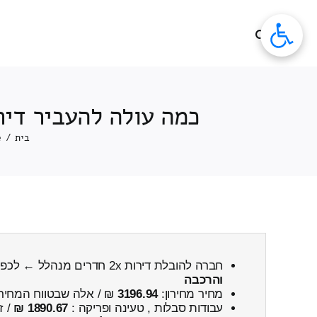
לג
תוכן
כמה עולה להעביר דירה 2x חדרים מנהלל ← לכפר טרומן כולל פירוק
בית
/
e
חברה להובלת דירות 2x חדרים מנהלל ← לכפר טרומן
והרכבה
מחיר מחירון:
3196.94
₪ / אלה שבטווח המחיר
עבודות סבלות , טעינה ופריקה :
1890.67 ₪
/ ז