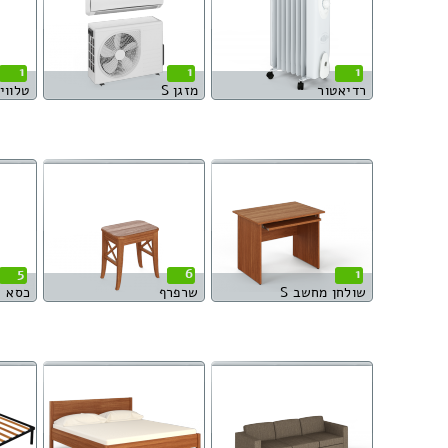
1
1
1
רדיאטור
מזגן S
טלוויז
5
6
1
שולחן מחשב S
שרפרף
כסא