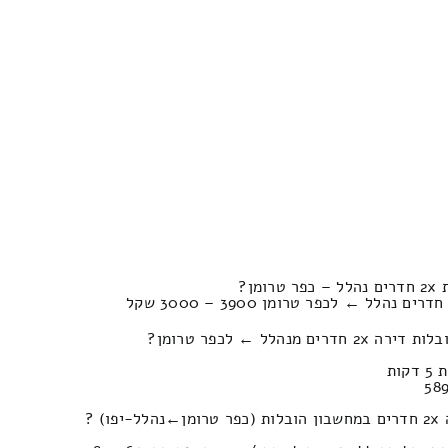
ן?
נהלל ← לכפר טרומן?
) ?