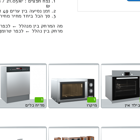
₪
זמן נסיעה בין ערים 49 דקות / מחיר נסיעה 624.16 שקל
סך הכל ביחד מחיר מחירון: 196.94
מה המרחק בין מנהלל ← לכפר 
מרחק בין נהלל ← לכפר טרומן הוא : 65.52 ק
1
1
בילד אין
מיקרו
מדיח כלים