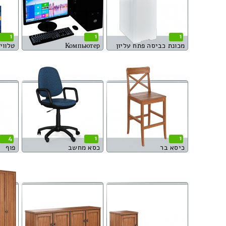
1
1
1
מכונת כביסה פתח עליון
Компьютер
טלוויז
4
1
1
כיסא בר
כסא מחשב
פוף