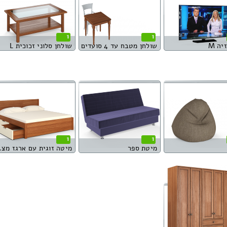
1
1
יה M
שולחן מטבח עד 4 סועדים
שולחן סלוני זכוכית L
1
1
מיטת ספר
מיטה ז