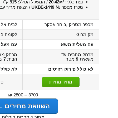
נפח כללי:
20.42м³
/ המשקל הכולל:
915
ק”ג.
מכרז מספר
№ UKBE-1449
/ הצעת מחיר עבו
מכפר מסריק ,ביחר אסקר
לבית אל 
מקומה
0
לקומה
1
עם מעלית משא
עם מעלי
מרחק מהבית עד
מרחק ממ
משאית
9
מטר
הבית
7
מ
לא כולל פירוק רהיטים
לא כולל 
מחיר מחירון
סה
3700 – 2800 ₪
השוואת מחירים ←
מתוך 4 חברות הובלות