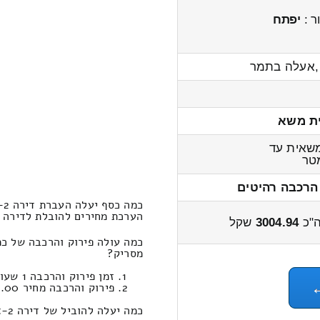
ר :
יפתח
,אעלה בתמר
ת משא
שאית עד
טר
הרכבה רהיטים
כמה כסף יעלה העברת דירה 2-x חדרים מבית אל לכפר מסריק?
הערכת מחירים להובלת לדירה 2-x חדרים בית אל ← לכפר מסריק 3700 – 2800 שקל
"כ
3004.94
שקל
מסריק?
זמן פירוק והרכבה 1 שעות 34 דקות
פירוק והרכבה מחיר 693.00
כמה יעלה להוביל של דירה 2-x חדרים במחשבון הובלות (כפר מסריק‎←‏בית אל-יפו) ?