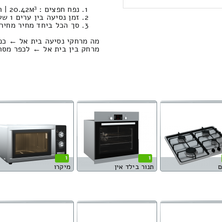
נפח חפצים : 20.42м³ | המשקל הכולל: 915 ק”ג. / טעינה ופריקה: 1235.33 ₪
זמן נסיעה בין ערים 1 שעות , 19 דקות / מחיר נסיעה 945.39 שקל
סך הכל ביחד מחיר מחירון: 004.94
מה מרחקי נסיעה בית אל ← כפ
מרחק בין בית אל ← לכפר מסריק הוא : 6.19
1
1
ם
תנור בילד אין
מיקרו