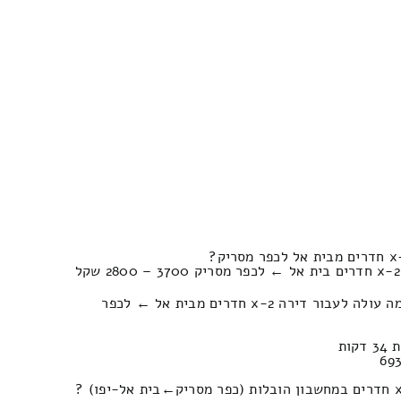
כמה עולה פירוק והרכבה של כמה עולה לעבור דירה 2-x חדרים מבית אל ← לכפר