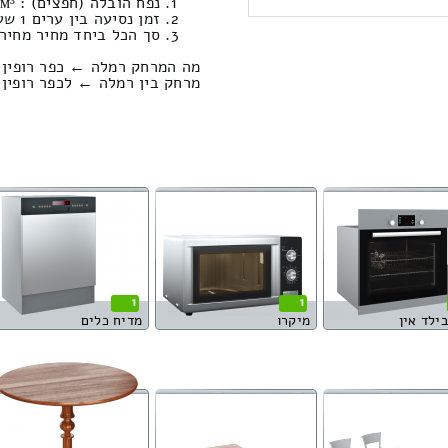
נפח הובלה (חפצים) : 26.95м³ / משקל : 1139 ק”ג. / עבודות סבלות: 1646.00 ₪
זמן נסיעה בין ערים 1 שעות , 44 דקות / מחיר נסיעה 1179.69 שקל
סך הכל ביחד מחיר מחירון: 774.12
מה המרחק רמלה ← כפר רופין 
מרחק בין רמלה ← לכפר רופין הוא : 138.14 ק
1
1
בילד אין
מיקרו
מדיח כלים