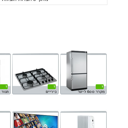
1
1
1
מקרר 600 ליטר
כיריים
תנור 