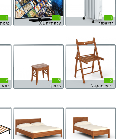
1
1
1
רדיאטור
טלוויזיה XL
פינות או
2
6
5
כיסא מתקפל
שרפרף
כסא