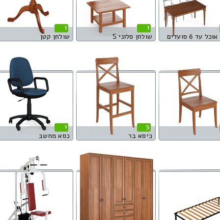
1
1
כל עד 6 סועדים
שולחן סלוני S
שולחן קטן
1
5
כיסא בר
כסא מחשב