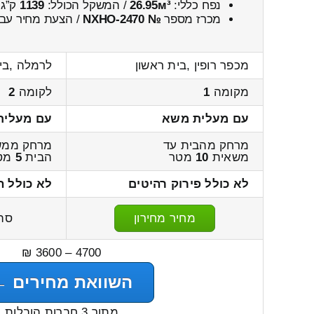
נפח כללי:
26.95м³
/ המשקל הכולל:
1139
ק”ג.
מכרז מספר
№ NXHO-2470
/ הצעת מחיר עבו
מכפר רופין ,בית ראשון
לרמלה ,בי
מקומה
1
לקומה
2
עם מעלית משא
עם מעלית
מרחק מהבית עד
מרחק ממש
משאית
10
מטר
הבית
5
מט
לא כולל פירוק רהיטים
לא כולל ה
מחיר מחירון
סה
4700 – 3600 ₪
השוואת מחירים ←
מתוך 3 חברות הובלות