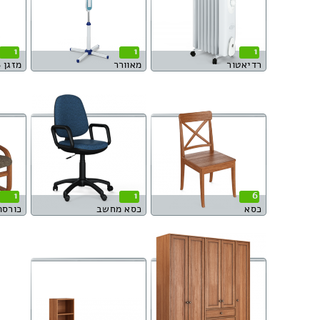
1
1
1
רדיאטור
מאוורר
מזגן S
1
1
6
כסא
כסא מחשב
כורסת