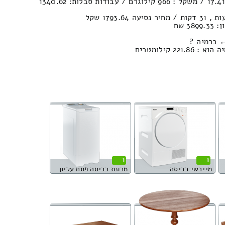
נפח הובלה (חפצים) : 17.41м³ / משקל : 966 קילוגרם / עבודות סבלות: 1340.62
3 שח
 כרמיה ?
2 קילומטרים
1
1
מייבשי כביסה
מכונת כביסה פתח עליון