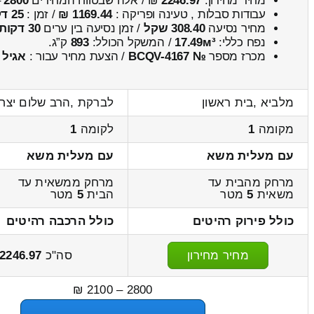
מחיר מחירון:
2246.97
₪ / אלה שבטווח המחירים
2800
–
עבודות סבלות , טעינה ופריקה :
1169.44 ₪
/ זמן :
25 דקות 20 שניות
מחיר נסיעה
308.40 שקל
/ זמן נסיעה בין ערים
30 דקות
נפח כללי:
17.49м³
/ המשקל הכולל:
893
ק”ג.
מכרז מספר
№ BCQV-4167
/ הצעת מחיר עבור :
אגיל
מלביא ,בית ראשון
לברקת ,הרב שלום יצח
מקומה
1
לקומה
1
עם מעלית משא
עם מעלית משא
מרחק מהבית עד
מרחק ממשאית עד
משאית
5
מטר
הבית
5
מטר
כולל פירוק רהיטים
כולל הרכבה רהיטים
מחיר מחירון
סה"כ
2246.97
2800 – 2100 ₪