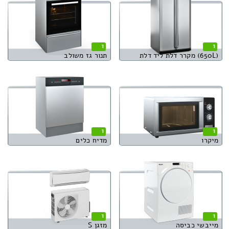
1
1
(650L) מקרר דלת ליד דלת
תנור גז משולב
1
1
מיקרו
מדיח כלים
1
1
מייבשי כביסה
מזגן S