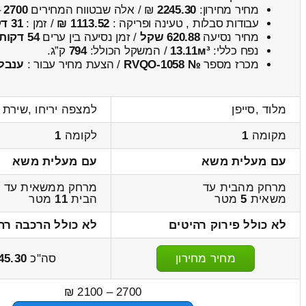
מחיר מחירון:
2245.30
₪ / אלה שבטווח המחירים
2700
–
עבודות סבלות , טעינה ופריקה :
1113.52 ₪
/ זמן :
31 דקות 54 שניות
מחיר נסיעה
620.88 שקל
/ זמן נסיעה בין ערים
54 דקות
נפח כללי:
13.11м³
/ המשקל הכולל:
794
ק”ג.
מכרז מספר
№ RVQO-1058
/ הצעת מחיר עבור :
ענבל
מלוד ,סייפן
למצפה יריחו ,שירת ה
מקומה
1
לקומה
1
עם מעלית משא
עם מעלית משא
מרחק מהבית עד
מרחק ממשאית עד
משאית
5
מטר
הבית
11
מטר
לא כולל פירוק רהיטים
לא כולל הרכבה רה
מחיר מחירון
סה"כ
45.30
2700 – 2100 ₪