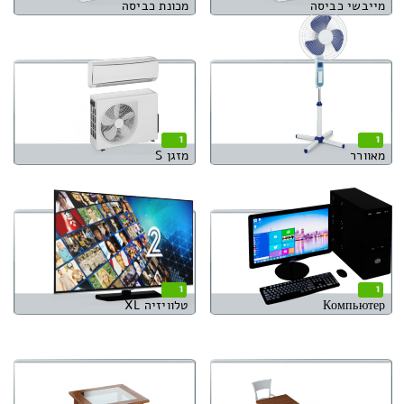
מייבשי כביסה
מכונת כביסה
1
1
מאוורר
מזגן S
1
1
Компьютер
טלוויזיה XL