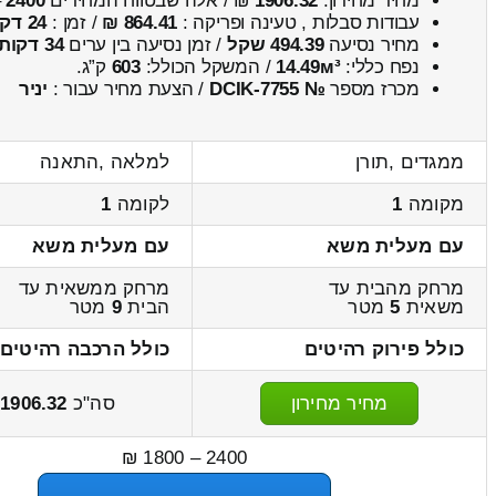
מחיר מחירון:
1906.32
₪ / אלה שבטווח המחירים
2400
–
עבודות סבלות , טעינה ופריקה :
864.41 ₪
/ זמן :
24 דקות 41 שניות
מחיר נסיעה
494.39 שקל
/ זמן נסיעה בין ערים
34 דקות
נפח כללי:
14.49м³
/ המשקל הכולל:
603
ק”ג.
מכרז מספר
№ DCIK-7755
/ הצעת מחיר עבור :
יניר
ממגדים ,תורן
למלאה ,התאנה
מקומה
1
לקומה
1
עם מעלית משא
עם מעלית משא
מרחק מהבית עד
מרחק ממשאית עד
משאית
5
מטר
הבית
9
מטר
כולל פירוק רהיטים
כולל הרכבה רהיטים
מחיר מחירון
סה"כ
1906.32
ש
2400 – 1800 ₪