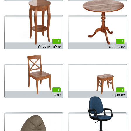
1
1
שולחן קטן
שולחן קונסולה
7
2
שרפרף
כסא